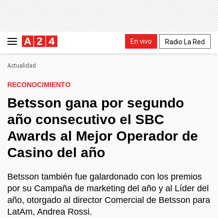
En vivo
Radio La Red
Actualidad
RECONOCIMIENTO
Betsson gana por segundo
año consecutivo el SBC
Awards al Mejor Operador de
Casino del año
Betsson también fue galardonado con los premios
por su Campaña de marketing del año y al Líder del
año, otorgado al director Comercial de Betsson para
LatAm, Andrea Rossi.