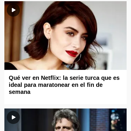
Qué ver en Netflix: la serie turca que es
ideal para maratonear en el fin de
semana