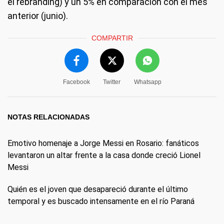
el rebranding) y un 5% en comparación con el mes
anterior (junio).
COMPARTIR
Facebook
Twitter
Whatsapp
NOTAS RELACIONADAS
Emotivo homenaje a Jorge Messi en Rosario: fanáticos
levantaron un altar frente a la casa donde creció Lionel
Messi
Quién es el joven que desapareció durante el último
temporal y es buscado intensamente en el río Paraná