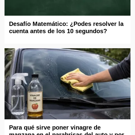
Desafío Matemático: ¿Podes resolver la
cuenta antes de los 10 segundos?
Para qué sirve poner vinagre de
manzana en el parabrisas del auto y por