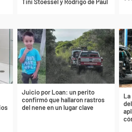
Tini Stoessel y Rodrigo de Paul
Juicio por Loan: un perito
La 
confirmó que hallaron rastros
de
ios
del nene en un lugar clave
apl
có