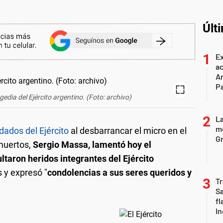
Últ
Ex
ac
Ar
P
edia del Ejército argentino. (Foto: archivo)
La
mo
dados del Ejército
al desbarrancar el micro en el
Gr
 muertos,
Sergio Massa, lamentó hoy el
ultaron heridos integrantes del Ejército
 y expresó "
condolencias a sus seres queridos y
Tr
S
fl
In