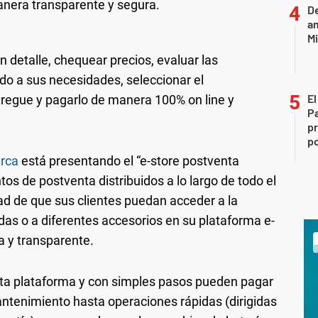
anera transparente y segura.
D
am
Mi
 detalle, chequear precios, evaluar las
rdo a sus necesidades, seleccionar el
rma y con simples pasos pueden pagar de forma online desde
El
tregue y pagarlo de manera 100% on line y
P
ápidas (dirigidas generalmente a vehículos fuera de garantía)
pr
ambios de amortiguadores, entre otros. Pueden consultar los
po
imientos, operaciones rápidas y accesorios ofrecidos para los
sin la necesidad de completar datos personales.
rca
está presentando el “e-store postventa
s de postventa distribuidos a lo largo de todo el
dad de que sus clientes puedan acceder a la
das o a diferentes accesorios en su plataforma e-
a y transparente.
sta plataforma y con simples pasos pueden pagar
ntenimiento hasta operaciones rápidas (dirigidas