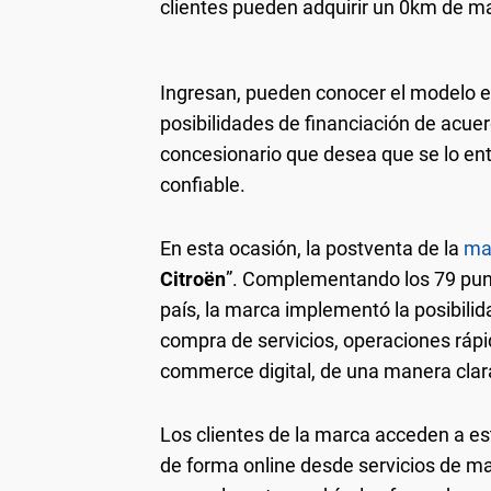
clientes pueden adquirir un 0km de m
Ingresan, pueden conocer el modelo en
posibilidades de financiación de acue
Los clientes de
Citroën
acceden a esta platafo
concesionario que desea que se lo en
servicios de mantenimiento hasta operaciones r
confiable.
como pueden ser los cambios de baterías o c
precios y toda la oferta disponible de manten
distintos modelos de la marca, 
En esta ocasión, la postventa de la
ma
Citroën
”. Complementando los 79 punto
país, la marca implementó la posibili
compra de servicios, operaciones rápi
commerce digital, de una manera clar
Los clientes de la marca acceden a e
de forma online desde servicios de ma