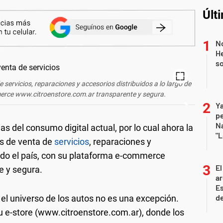
Últ
No
He
s
de
servicios
, reparaciones y accesorios distribuidos a lo largo de
merce www.citroenstore.com.ar transparente y segura.
Ya
p
Na
as del consumo digital actual, por lo cual ahora la
"L
s de venta de
servicios
, reparaciones y
todo el país, con su plataforma e-commerce
El
e y segura.
ar
Es
de
 el universo de los autos no es una excepción.
u e-store (www.citroenstore.com.ar), donde los