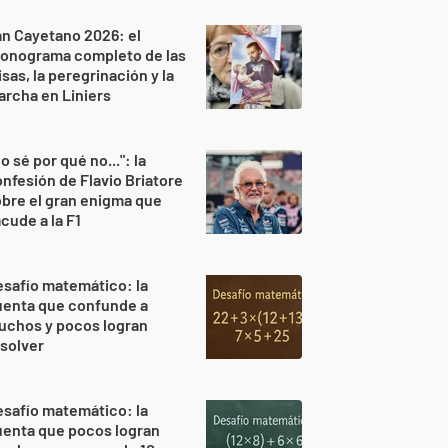
n Cayetano 2026: el
ronograma completo de las
sas, la peregrinación y la
rcha en Liniers
o sé por qué no...": la
nfesión de Flavio Briatore
bre el gran enigma que
cude a la F1
safío matemático: la
uenta que confunde a
uchos y pocos logran
solver
safío matemático: la
uenta que pocos logran