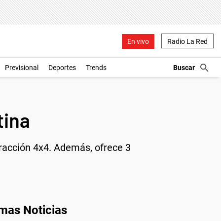
En vivo
Radio La Red
Previsional
Deportes
Trends
tina
racción 4x4. Además, ofrece 3
imas Noticias