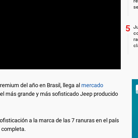
re
s
Ju
co
ra
c
der, se destaca el renovado sistema multimedia Uconnect de
Esta generación trae una nueva interfaz de usuario con mayor
remium del año en Brasil, llega al
mercado
lmacenamiento de datos y posibilidad de conectar dispositivos
 aplicaciones Android Auto y Apple CarPlay sin necesidad de un
, el más grande y más sofisticado Jeep producido
cable físico.
fisticación a la marca de las 7 ranuras en el país
s completa.