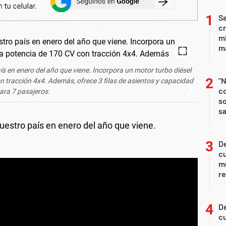
Sa
c
mi
ma
 en enero del año que viene. Incorpora un motor turbo diésel
"N
n tracción 4x4. Además, ofrece 3 filas de asientos y capacidad
co
ara 7 pasajeros.
so
sa
estro país en enero del año que viene.
De
c
m
re
De
c