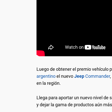
La tecnología abunda en el nuevo
Jeep
Comman
5ta generación con pantalla táctil de 10,1”. 
Luego de obtener el premio vehículo p
definición, más capacidad de procesamiento y a
móviles de manera inalámbrica para espejar las
argentino
el nuevo
Jeep
Commander
en la región.
Llega para aportar un nuevo nivel de so
y dejar la gama de productos aún má