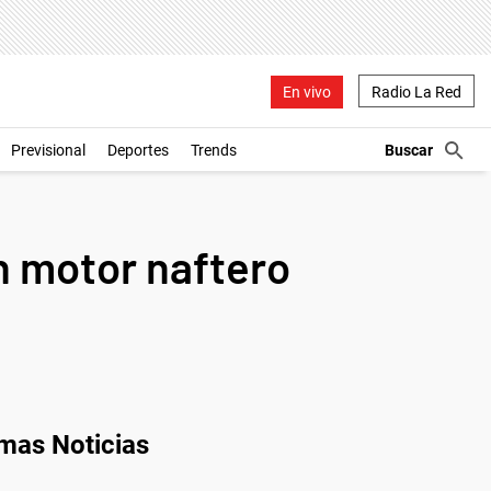
En vivo
Radio La Red
Previsional
Deportes
Trends
n motor naftero
imas Noticias