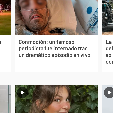
n
Conmoción: un famoso
La 
periodista fue internado tras
de
un dramático episodio en vivo
apl
có