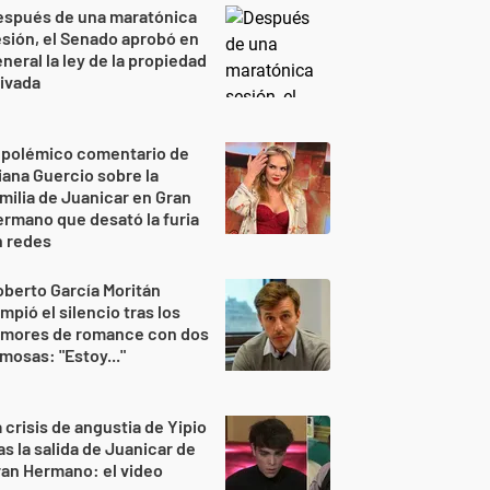
espués de una maratónica
sión, el Senado aprobó en
neral la ley de la propiedad
ivada
 polémico comentario de
iana Guercio sobre la
milia de Juanicar en Gran
rmano que desató la furia
n redes
berto García Moritán
mpió el silencio tras los
umores de romance con dos
mosas: "Estoy..."
 crisis de angustia de Yipio
as la salida de Juanicar de
an Hermano: el video