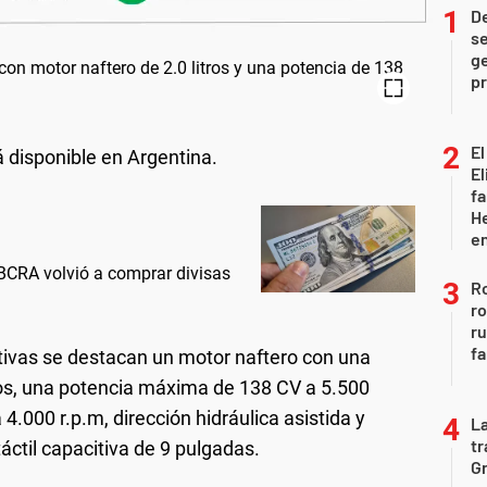
D
se
ge
pr
El
disponible en Argentina.
El
fa
He
e
l BCRA volvió a comprar divisas
Ro
ro
r
fa
ativas se destacan un motor naftero con una
cos, una potencia máxima de 138 CV a 5.500
.000 r.p.m, dirección hidráulica asistida y
La
tr
áctil capacitiva de 9 pulgadas.
Gr