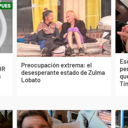
Esc
Preocupación extrema: el
OR
pe
desesperante estado de Zulma
s
qu
Lobato
Tin