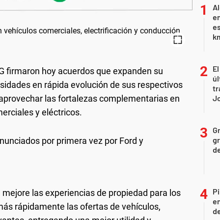
Al
en
es
km
El
 firmaron hoy acuerdos que expanden su
úl
esidades en rápida evolución de sus respectivos
tr
l aprovechar las fortalezas complementarias en
J
rciales y eléctricos.
Gr
gr
nunciados por primera vez por Ford y
d
Pi
 mejore las experiencias de propiedad para los
en
 más rápidamente las ofertas de vehículos,
de