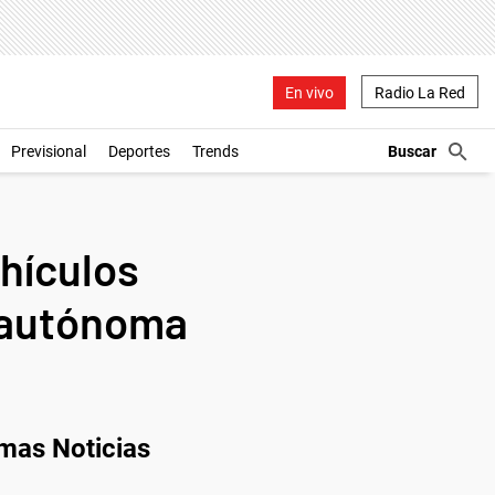
En vivo
Radio La Red
Previsional
Deportes
Trends
ehículos
n autónoma
imas Noticias