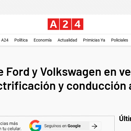
o A24
Política
Economía
Actualidad
Primicias Ya
Policiales
de Ford y Volkswagen en v
ctrificación y conducció
Últ