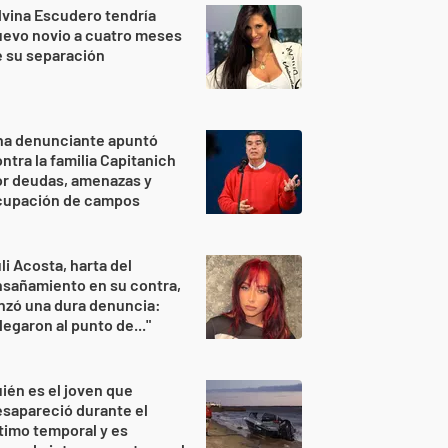
lvina Escudero tendría
evo novio a cuatro meses
 su separación
na denunciante apuntó
ntra la familia Capitanich
or deudas, amenazas y
cupación de campos
li Acosta, harta del
sañamiento en su contra,
nzó una dura denuncia:
legaron al punto de..."
ién es el joven que
sapareció durante el
timo temporal y es