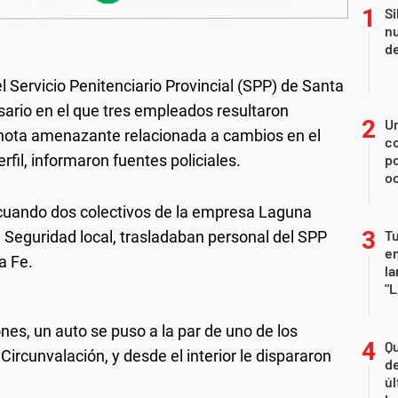
Si
nu
de
 Servicio Penitenciario Provincial (SPP) de Santa
sario en el que tres empleados resultaron
U
 nota amenazante relacionada a cambios en el
co
rfil, informaron fuentes policiales.
p
o
, cuando dos colectivos de la empresa Laguna
Tu
de Seguridad local, trasladaban personal del SPP
en
a Fe.
la
"L
nes, un auto se puso a la par de uno de los
Qu
Circunvalación, y desde el interior le dispararon
de
úl