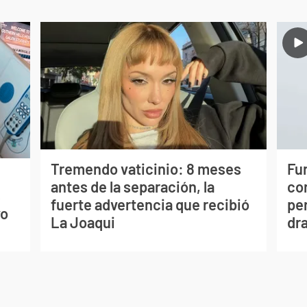
Tremendo vaticinio: 8 meses
Fur
antes de la separación, la
co
s
fuerte advertencia que recibió
per
vo
La Joaqui
dr