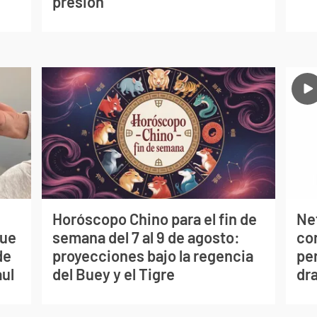
presión
Horóscopo Chino para el fin de
Net
que
semana del 7 al 9 de agosto:
co
de
proyecciones bajo la regencia
per
aul
del Buey y el Tigre
dr