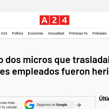
o A24
Política
Economía
Actualidad
Primicias Ya
Policiales
o dos micros que traslad
tres empleados fueron her
Últ