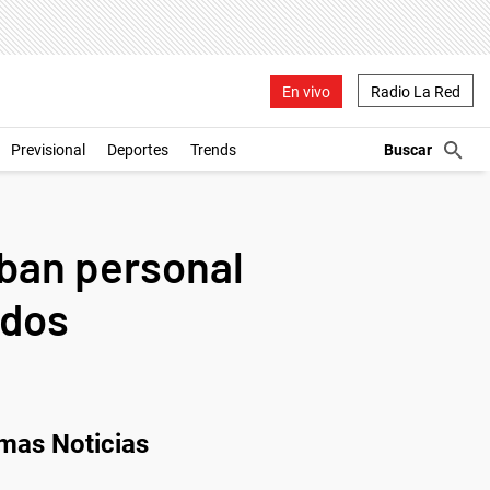
En vivo
Radio La Red
Previsional
Deportes
Trends
aban personal
idos
imas Noticias