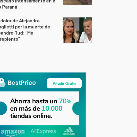
uscado intensamente en el
o Paraná
 dolor de Alejandra
glietti por la muerte de
eandro Rud: "Me
repiento"