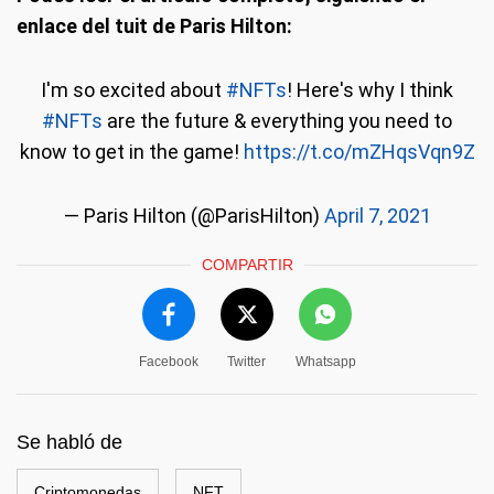
enlace del tuit de Paris Hilton:
I'm so excited about
#NFTs
! Here's why I think
#NFTs
are the future & everything you need to
know to get in the game!
https://t.co/mZHqsVqn9Z
— Paris Hilton (@ParisHilton)
April 7, 2021
COMPARTIR
Facebook
Twitter
Whatsapp
Se habló de
Criptomonedas
NFT