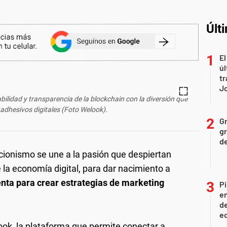
Últ
El
úl
tr
J
bilidad y transparencia de la blockchain con la diversión que
 adhesivos digitales (Foto Welook).
Gr
gr
d
eccionismo se une a la pasión que despiertan
e la economía digital, para dar nacimiento a
nta para crear estrategias de marketing
Pi
en
de
ec
ok, la plataforma que permite conectar a