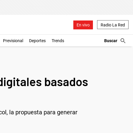
En vivo
Radio La Red
Previsional
Deportes
Trends
digitales basados
col, la propuesta para generar