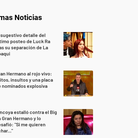
imas Noticias
 sugestivo detalle del
timo posteo de Luck Ra
as su separación de La
oaqui
an Hermano al rojo vivo:
itos, insultos y una placa
e nominados explosiva
ncoya estalló contra el Big
 Gran Hermano y lo
safió: "Si me quieren
har..."