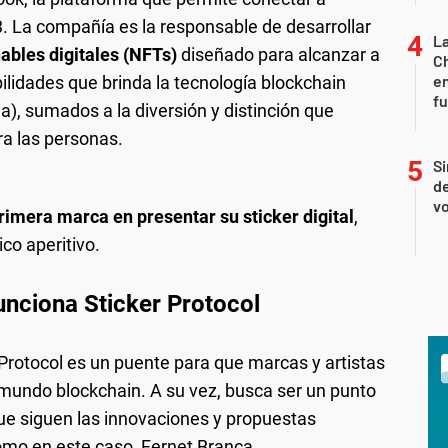
. La compañía es la responsable de desarrollar
La
nables digitales (NFTs)
diseñado para alcanzar a
Ch
en
bilidades que brinda la tecnología blockchain
f
ia), sumados a la diversión y distinción que
ra las personas.
Si
de
vo
rimera marca en presentar su sticker digital
,
co aperitivo.
nciona Sticker Protocol
 Protocol es un puente para que marcas y artistas
mundo blockchain. A su vez, busca ser un punto
e siguen las innovaciones y propuestas
omo en este caso, Fernet Branca.