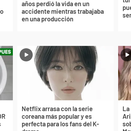
s
años perdió la vida en un
pu
vo
accidente mientras trabajaba
se
en una producción
Netflix arrasa con la serie
La
OR
coreana más popular y es
Ari
s
perfecta para los fans del K-
so