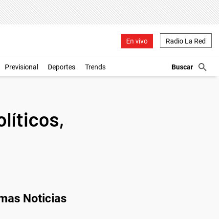
En vivo
Radio La Red
Previsional
Deportes
Trends
líticos,
imas Noticias