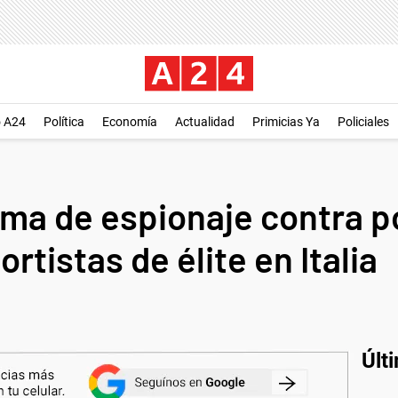
o A24
Política
Economía
Actualidad
Primicias Ya
Policiales
ma de espionaje contra po
rtistas de élite en Italia
Últ