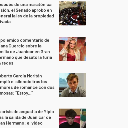
espués de una maratónica
sión, el Senado aprobó en
neral la ley de la propiedad
ivada
 polémico comentario de
iana Guercio sobre la
milia de Juanicar en Gran
rmano que desató la furia
n redes
berto García Moritán
mpió el silencio tras los
umores de romance con dos
mosas: "Estoy..."
 crisis de angustia de Yipio
as la salida de Juanicar de
an Hermano: el video