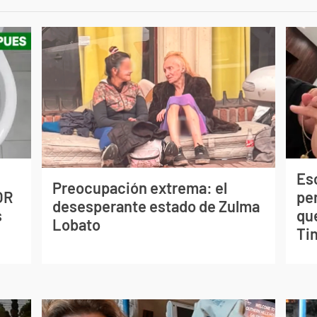
Esc
Preocupación extrema: el
OR
pe
desesperante estado de Zulma
s
qu
Lobato
Tin