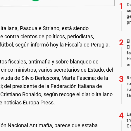
D
se
ge
pr
italiana, Pasquale Striano, está siendo
 contra cientos de políticos, periodistas,
El
fútbol, según informó hoy la Fiscalía de Perugia.
El
fa
He
tos fiscales, antimafia y sobre blanqueo de
e
cinco ministros; varios secretarios de Estado; del
Ro
viuda de Silvio Berlusconi, Marta Fascina; de la
ro
i; del presidente de la Federación Italiana de
r
 Cristiano Ronaldo, según recoge el diario italiano
fa
e noticias Europa Press.
La
tr
ción Nacional Antimafia, parece que estaba
Gr