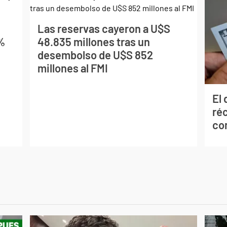
Las reservas cayeron a U$S
4%
48.835 millones tras un
desembolso de U$S 852
millones al FMI
El 
réc
co