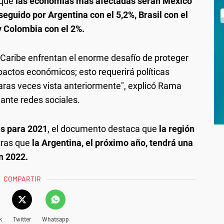
 que
las economías más afectadas serán México
seguido por Argentina con el 5,2%, Brasil con el
 y Colombia con el 2%.
 Caribe enfrentan el enorme desafío de proteger
pactos económicos; esto requerirá políticas
raras veces vista anteriormente", explicó Rama
iante redes sociales.
s para 2021
, el documento destaca que
la región
tras que
la Argentina, el próximo año, tendrá una
n 2022.
COMPARTIR
k
Twitter
Whatsapp