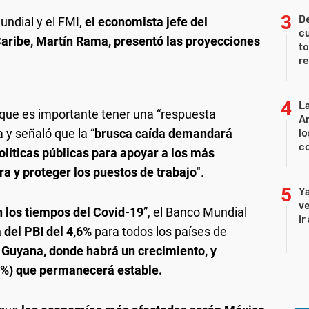
De
undial y el FMI,
el economista jefe del
cu
aribe, Martín Rama, presentó las proyecciones
to
re
La
 que es importante tener una “respuesta
An
lo
 y señaló que la “
brusca caída demandará
co
olíticas públicas para apoyar a los más
era y proteger los puestos de trabajo
".
Ya
ve
 los tiempos del Covid-19
”, el Banco Mundial
ir
 del PBI del 4,6%
para todos los países de
 Guyana, donde habrá un crecimiento, y
0%) que permanecerá estable.