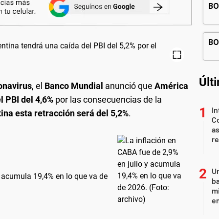
Últ
onavirus
, el
Banco Mundial
anunció que
América
l PBI del 4,6%
por las consecuencias de la
In
ina esta retracción será del 5,2%
.
Co
as
r
Un
y acumula 19,4% en lo que va de
ba
mi
en