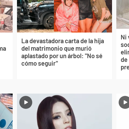
Ni 
La devastadora carta de la hija
so
lma
del matrimonio que murió
eli
aplastado por un árbol: "No sé
de
cómo seguir"
pr