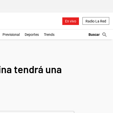
En vivo
Radio La Red
Previsional
Deportes
Trends
ina tendrá una