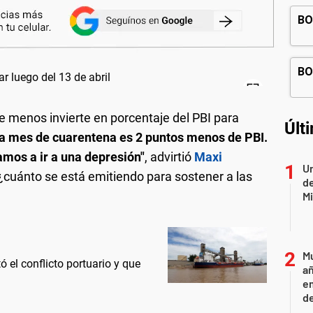
ue menos invierte en porcentaje del PBI para
Últ
a mes de cuarentena es 2 puntos menos de PBI.
mos a ir a una depresión"
, advirtió
Maxi
Un
¿cuánto se está emitiendo para sostener a las
de
Mi
Mu
 el conflicto portuario y que
añ
e
d