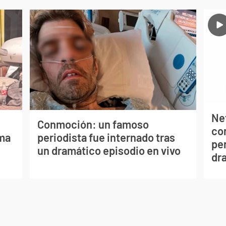
Net
Conmoción: un famoso
co
lma
periodista fue internado tras
per
un dramático episodio en vivo
dr