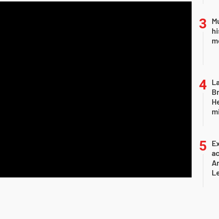
Mu
hi
mo
La
Br
He
mi
Ex
ac
Ar
L