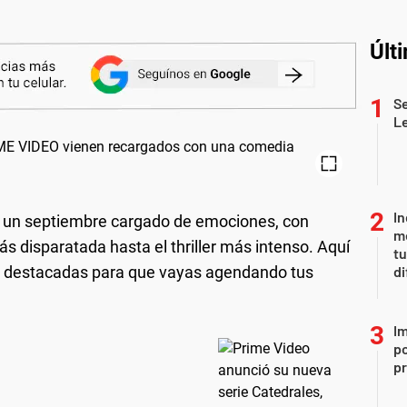
Últ
Se
L
In
 un septiembre cargado de emociones, con
me
 disparatada hasta el thriller más intenso. Aquí
t
 destacadas para que vayas agendando tus
di
Im
po
p