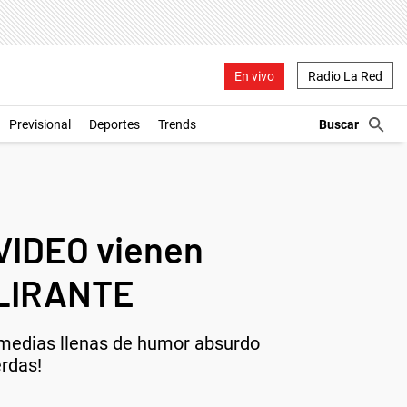
En vivo
Radio La Red
Previsional
Deportes
Trends
VIDEO vienen
ELIRANTE
omedias llenas de humor absurdo
erdas!