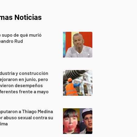
imas Noticias
 supo de qué murió
eandro Rud
dustria y construcción
joraron en junio, pero
uvieron desempeños
ferentes frente a mayo
putaron a Thiago Medina
r abuso sexual contra su
rima