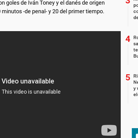
con goles de Iván Toney y el danés de origen
po
 minutos -de penal- y 20 del primer tiempo.
co
de
Ro
sa
te
Bu
Ri
Ne
y 
el