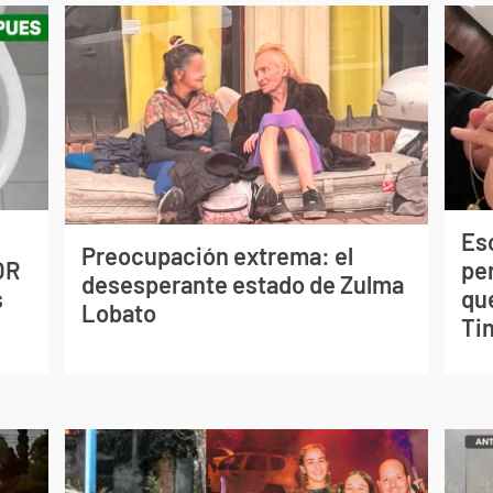
Esc
Preocupación extrema: el
OR
pe
desesperante estado de Zulma
s
qu
Lobato
Tin