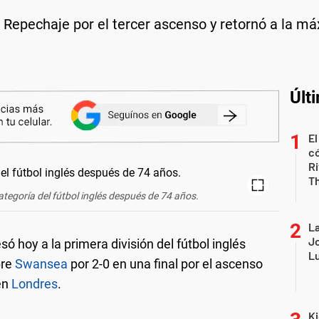
l Repechaje por el tercer ascenso y retornó a la m
Últ
El
có
Ri
T
ategoría del fútbol inglés después de 74 años.
La
Jo
ó hoy a la primera división del fútbol inglés
Lu
bre
Swansea
por 2-0 en una final por el ascenso
en
Londres
.
Ki