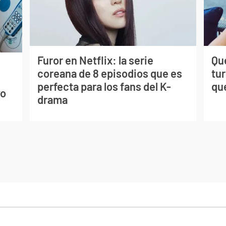
Furor en Netflix: la serie
Qué
coreana de 8 episodios que es
tu
s
perfecta para los fans del K-
qu
vo
drama