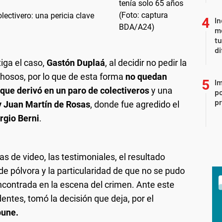
olectivero: una pericia clave
In
me
t
di
tiga el caso,
Gastón Duplaá
, al decidir no pedir la
chosos, por lo que de esta forma
no quedan
Im
 que derivó en un paro de colectiveros
y una
po
p
y Juan Martín de Rosas
, donde fue agredido el
rgio Berni
.
as de video, las testimoniales, el resultado
 de pólvora y la particularidad de que no se pudo
ncontrada en la escena del crimen. Ante este
ntes, tomó la decisión que deja, por el
une.