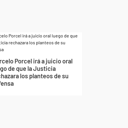
celo Porcel irá a juicio oral
go de que la Justicia
chazara los planteos de su
fensa