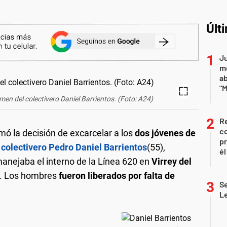
Últ
Ju
m
a
"M
imen del colectivero Daniel Barrientos. (Foto: A24)
Re
co
omó la decisión de excarcelar a los
dos jóvenes de
pr
 colectivero Pedro Daniel Barrientos
(55),
él
anejaba el interno de la Línea 620 en
Virrey del
l. Los hombres
fueron liberados por falta de
Se
L