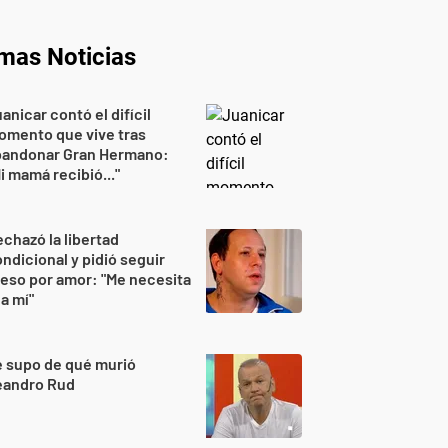
imas Noticias
anicar contó el difícil
omento que vive tras
bandonar Gran Hermano:
i mamá recibió..."
chazó la libertad
ndicional y pidió seguir
eso por amor: "Me necesita
 a mí"
 supo de qué murió
eandro Rud