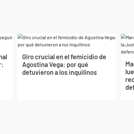
nal
Giro crucial en el femicidio de
Mar
r:
Agostina Vega: por qué
lue
detuvieron a los inquilinos
re
de