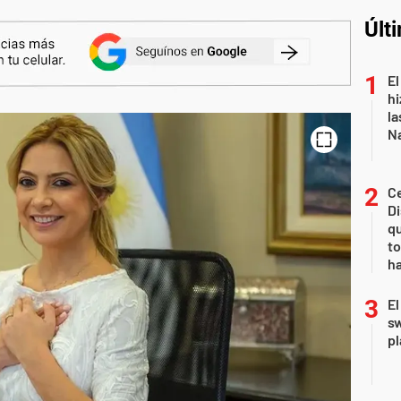
Últ
El
hi
la
Na
Ce
D
qu
to
ha
El
sw
pl