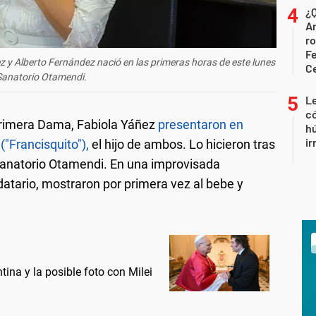
¿Q
Ar
ro
Fe
z y Alberto Fernández nació en las primeras horas de este lunes
C
 Sanatorio Otamendi.
Le
có
 primera Dama, Fabiola Yáñez
presentaron en
h
ir
"Francisquito"),
el hijo de ambos. Lo hicieron tras
l Sanatorio Otamendi. En una improvisada
atario, mostraron por primera vez al bebe y
ntina y la posible foto con Milei