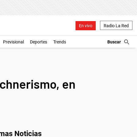
En vivo
Radio La Red
Previsional
Deportes
Trends
rchnerismo, en
imas Noticias