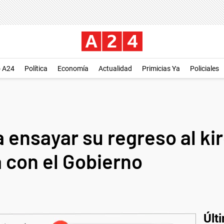
o A24
Política
Economía
Actualidad
Primicias Ya
Policiales
ensayar su regreso al ki
a con el Gobierno
Últ