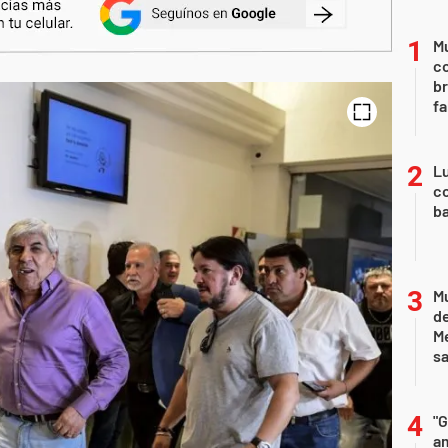
Mu
c
br
fa
Lu
co
ba
Mu
de
M
sa
"G
am