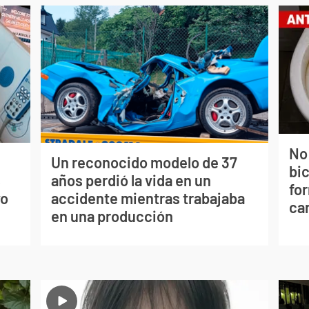
No
Un reconocido modelo de 37
bi
s
años perdió la vida en un
for
vo
accidente mientras trabajaba
can
en una producción