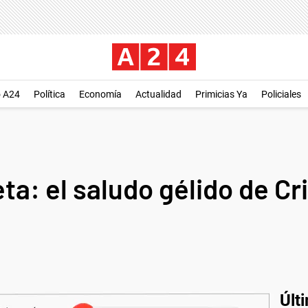
o A24
Política
Economía
Actualidad
Primicias Ya
Policiales
eta: el saludo gélido de C
Últ