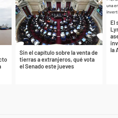
El
Ly
as
inv
la
Sin el capítulo sobre la venta de
cto
tierras a extranjeros, qué vota
a
el Senado este jueves