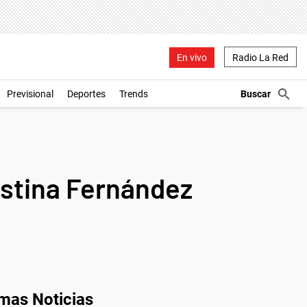
En vivo
Radio La Red
Previsional
Deportes
Trends
ristina Fernández
imas Noticias