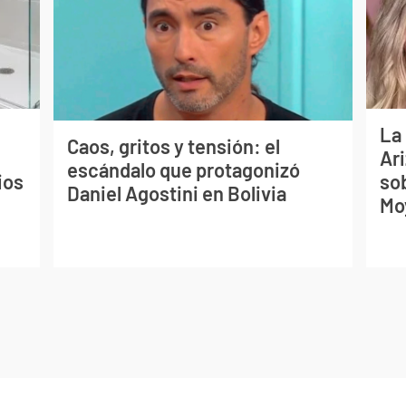
La
Caos, gritos y tensión: el
Ari
escándalo que protagonizó
ios
so
Daniel Agostini en Bolivia
Mo