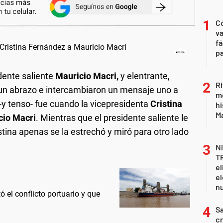
C
va
fá
pa
idente saliente
Mauricio Macri,
y elentrante,
Ri
 un abrazo e intercambiaron un mensaje uno a
m
y tenso- fue cuando la vicepresidenta
Cristina
hi
Ma
cio Macri
. Mientras que el presidente saliente le
istina apenas se la estrechó y miró para otro lado
Ni
T
el
el
n
 el conflicto portuario y que
Sa
c