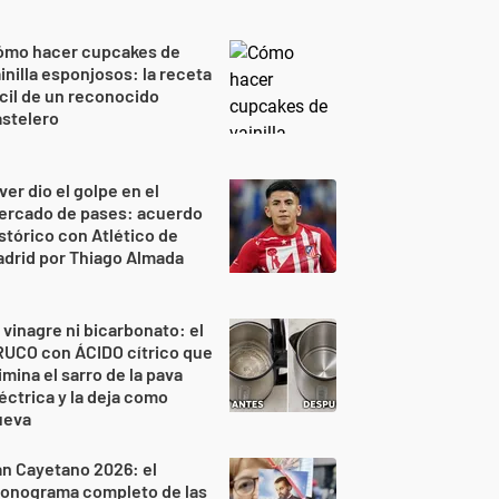
ómo hacer cupcakes de
inilla esponjosos: la receta
cil de un reconocido
stelero
ver dio el golpe en el
ercado de pases: acuerdo
stórico con Atlético de
drid por Thiago Almada
 vinagre ni bicarbonato: el
RUCO con ÁCIDO cítrico que
imina el sarro de la pava
éctrica y la deja como
ueva
n Cayetano 2026: el
ronograma completo de las