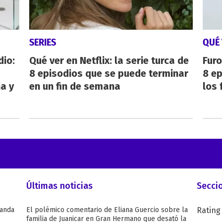
SERIES
QUÉ 
dio:
Qué ver en Netflix: la serie turca de
Furo
8 episodios que se puede terminar
8 ep
ha y
en un fin de semana
los 
Últimas noticias
Secci
Wanda
El polémico comentario de Eliana Guercio sobre la
Rating
familia de Juanicar en Gran Hermano que desató la