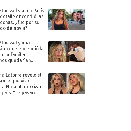
Stoessel viajó a París
 detalle encendió las
echas: ¿fue por su
ido de novia?
 Stoessel y una
sión que encendió la
mica familiar:
nes quedarían
ra de su boda
na Latorre revelo el
ance que vivió
a Nara al aterrizar
l país: "Le pasan
s"