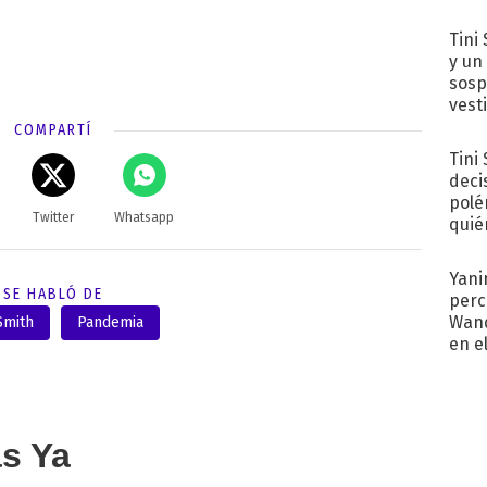
Tini 
y un
sosp
vest
COMPARTÍ
Tini
deci
polé
Twitter
Whatsapp
quié
afue
Yani
SE HABLÓ DE
perc
Wand
Smith
Pandemia
en e
toda
as Ya