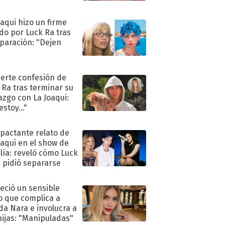
oaqui hizo un firme
do por Luck Ra tras
eparación: "Dejen
"
uerte confesión de
 Ra tras terminar su
azgo con La Joaqui:
stoy..."
mpactante relato de
oaqui en el show de
lía: reveló cómo Luck
e pidió separarse
eció un sensible
o que complica a
a Nara e involucra a
hijas: "Manipuladas"