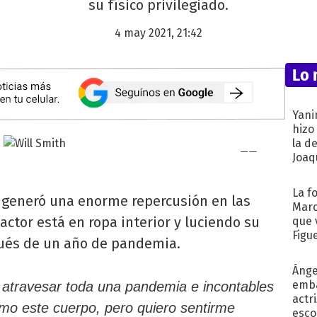
su físico privilegiado.
4 may 2021, 21:42
Lo 
Yani
hizo
la d
Joaqu
La f
 generó una enorme repercusión en las
Marc
 actor está en ropa interior y luciendo su
que 
Figu
pués de un año de pandemia.
Ánge
emba
l atravesar toda una pandemia e incontables
actr
Amo este cuerpo, pero quiero sentirme
esco