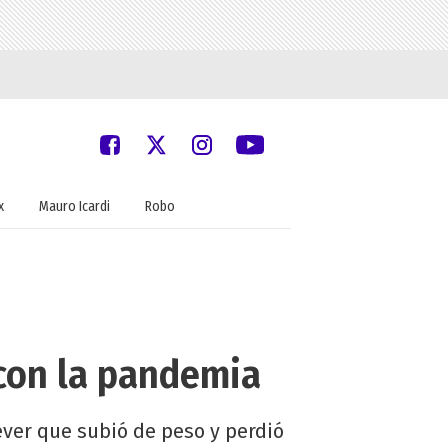
x
Mauro Icardi
Robo
con la pandemia
ever que subió de peso y perdió