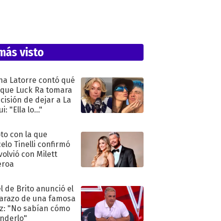
más visto
na Latorre contó qué
 que Luck Ra tomara
ecisión de dejar a La
i: "Ella lo..."
oto con la que
elo Tinelli confirmó
volvió con Milett
eroa
l de Brito anunció el
razo de una famosa
iz: "No sabían cómo
nderlo"