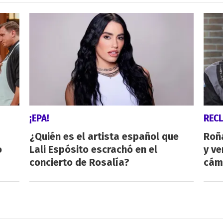
¡EPA!
REC
¿Quién es el artista español que
Roñ
o
Lali Espósito escrachó en el
y ve
concierto de Rosalía?
cám