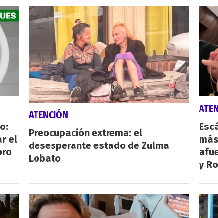
ATE
ATENCIÓN
o:
Escá
Preocupación extrema: el
r el
más
desesperante estado de Zulma
oro
afue
Lobato
y Ro