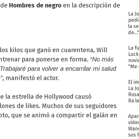
a de
Hombres de negro
en la descripción de
La J
pedi
la s
de...
La f
os kilos que ganó en cuarentena, Will
Luck
ntrenar para ponerse en forma.
“No más
novi
"Me e
rabajaré para volver a encarrilar mi salud
, manifestó el actor.
”
El i
La J
Rosa
de la estrella de Hollywood causó
Ra l
llones de likes. Muchos de sus seguidores
oto, que se animó a compartir el galán en
Apar
vide
Wand
sus 