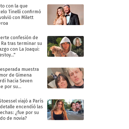
oto con la que
elo Tinelli confirmó
volvió con Milett
eroa
uerte confesión de
 Ra tras terminar su
azgo con La Joaqui:
stoy..."
nesperada muestra
mor de Gimena
rdi hacia Seven
e por su
pleaños
Stoessel viajó a París
 detalle encendió las
echas: ¿fue por su
ido de novia?