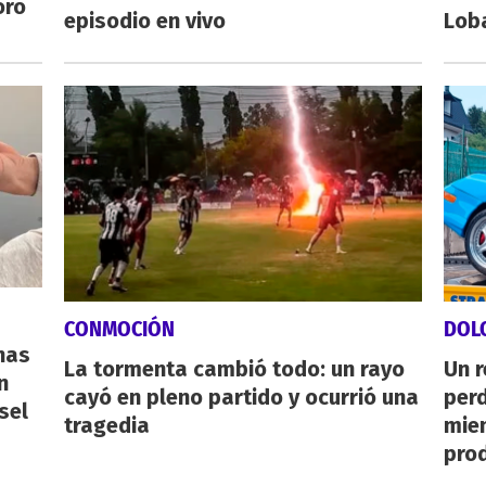
oro
episodio en vivo
Lob
CONMOCIÓN
DOL
nas
La tormenta cambió todo: un rayo
Un 
n
cayó en pleno partido y ocurrió una
perd
sel
tragedia
mie
pro