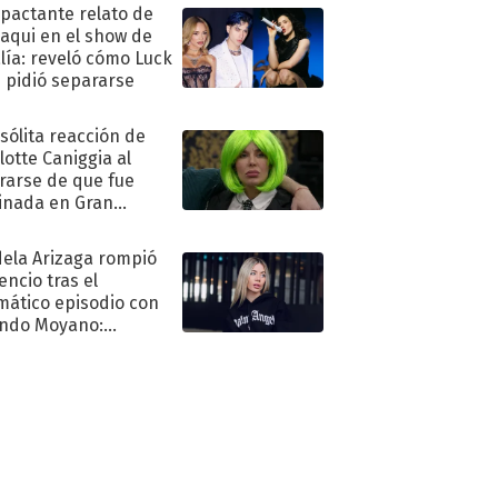
mpactante relato de
oaqui en el show de
lía: reveló cómo Luck
e pidió separarse
nsólita reacción de
lotte Caniggia al
rarse de que fue
inada en Gran
mano
ela Arizaga rompió
lencio tras el
mático episodio con
ndo Moyano:
o..."