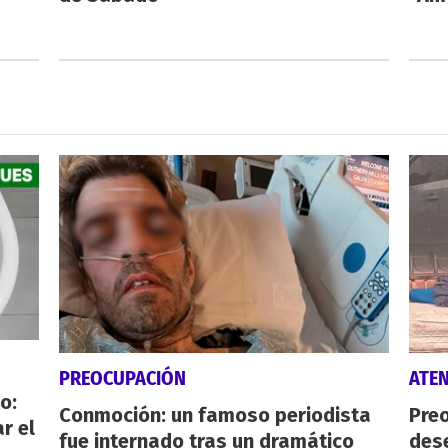
PREOCUPACIÓN
ATE
o:
Conmoción: un famoso periodista
Preo
r el
fue internado tras un dramático
des