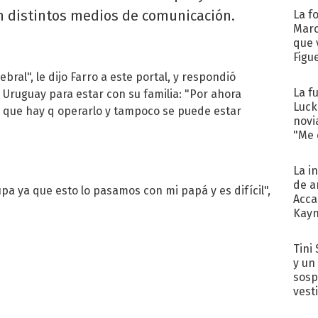
en distintos medios de comunicación.
La f
Marc
que 
Figu
al", le dijo Farro a este portal, y respondió
La f
 a Uruguay para estar con su familia: "Por ahora
Luck
ya que hay q operarlo y tampoco se puede estar
novi
"Me e
La i
de a
 ya que esto lo pasamos con mi papá y es difícil",
Acca
Kayn
cum
Tini 
y un
sosp
vest