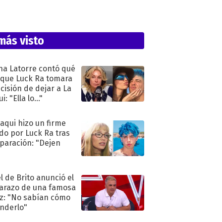
más visto
na Latorre contó qué
 que Luck Ra tomara
ecisión de dejar a La
i: "Ella lo..."
oaqui hizo un firme
do por Luck Ra tras
eparación: "Dejen
"
l de Brito anunció el
razo de una famosa
iz: "No sabían cómo
nderlo"