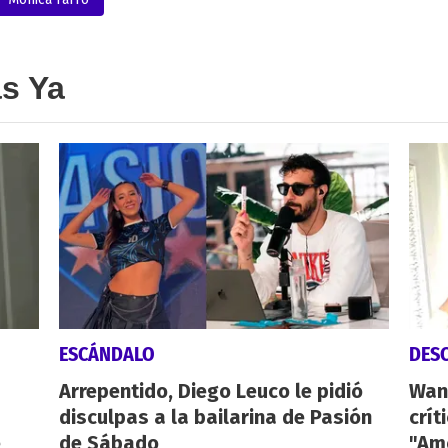
as Ya
ESCÁNDALO
DES
Arrepentido, Diego Leuco le pidió
Wan
disculpas a la bailarina de Pasión
crít
é
de Sábado
"Am