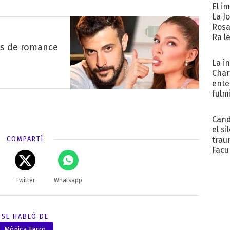
El i
La J
Rosa
Ra l
es de romance
La i
Char
ente
fulm
Her
Cand
el si
COMPARTÍ
trau
Facu
"Teng
Twitter
Whatsapp
SE HABLÓ DE
Mónica Farro