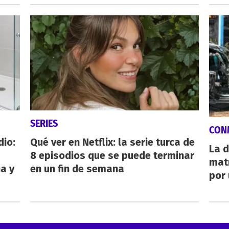
SERIES
CON
dio:
Qué ver en Netflix: la serie turca de
La d
8 episodios que se puede terminar
mat
ha y
en un fin de semana
por 