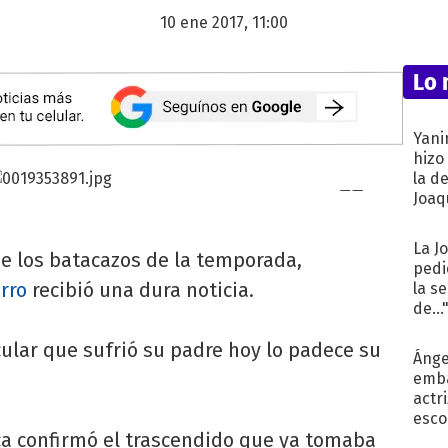
10 ene 2017, 11:00
Lo 
Yani
hizo
la d
Joaqu
La J
e los batacazos de la temporada,
pedi
rro
recibió una dura noticia.
la s
de...
ular que sufrió su padre hoy lo padece su
Ánge
emba
actr
esco
ica confirmó el trascendido que ya tomaba