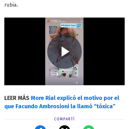
rubia.
LEER MÁS
More Rial explicó el motivo por el
que Facundo Ambrosioni la llamó “tóxica”
COMPARTÍ