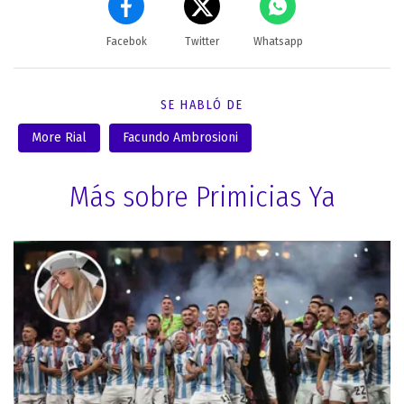
Facebok
Twitter
Whatsapp
SE HABLÓ DE
More Rial
Facundo Ambrosioni
Más sobre Primicias Ya