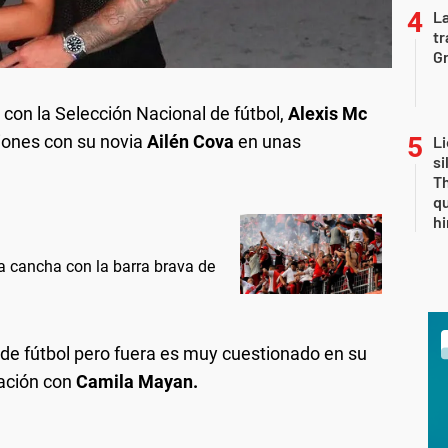
La
tr
Gr
con la Selección Nacional de fútbol,
Alexis Mc
iones con su novia
Ailén Cova
en unas
Li
si
Th
qu
h
la cancha con la barra brava de
s de fútbol pero fuera es muy cuestionado en su
ación con
Camila Mayan.