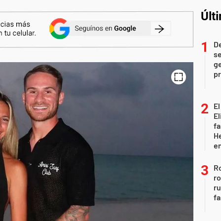
Últ
D
se
ge
pr
El
El
fa
He
e
Ro
ro
r
fa