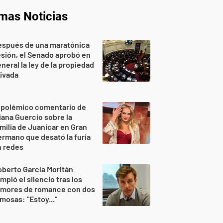
imas Noticias
espués de una maratónica
sión, el Senado aprobó en
neral la ley de la propiedad
ivada
 polémico comentario de
iana Guercio sobre la
milia de Juanicar en Gran
rmano que desató la furia
n redes
berto García Moritán
mpió el silencio tras los
umores de romance con dos
mosas: "Estoy..."