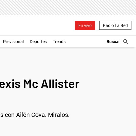
En vivo
Radio La Red
Previsional
Deportes
Trends
xis Mc Allister
s con Ailén Cova. Miralos.