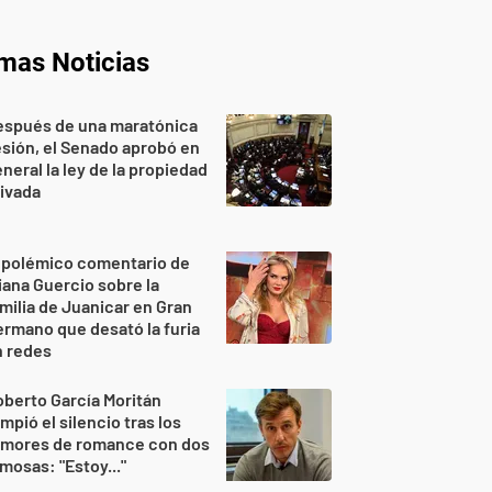
imas Noticias
espués de una maratónica
sión, el Senado aprobó en
neral la ley de la propiedad
ivada
 polémico comentario de
iana Guercio sobre la
milia de Juanicar en Gran
rmano que desató la furia
n redes
berto García Moritán
mpió el silencio tras los
umores de romance con dos
mosas: "Estoy..."