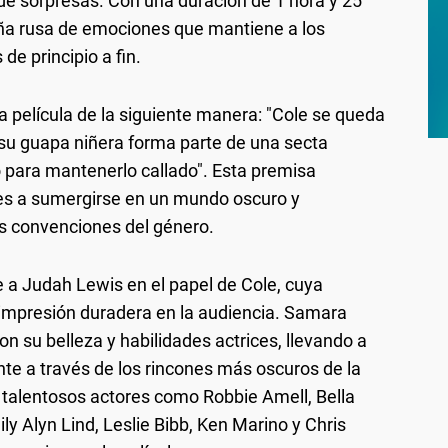
de sorpresas. Con una duración de 1 hora y 25
aña rusa de emociones que mantiene a los
e principio a fin.
 la película de la siguiente manera: "Cole se queda
 su guapa niñera forma parte de una secta
o para mantenerlo callado". Esta premisa
res a sumergirse en un mundo oscuro y
s convenciones del género.
ye a Judah Lewis en el papel de Cole, cuya
impresión duradera en la audiencia. Samara
on su belleza y habilidades actrices, llevando a
te a través de los rincones más oscuros de la
 talentosos actores como Robbie Amell, Bella
y Alyn Lind, Leslie Bibb, Ken Marino y Chris