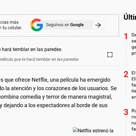
Últ
D
se
ge
pr
elícula que te hará temblar en las paredes
El
El
 que ofrece Netflix, una película ha emergido
fa
o la atención y los corazones de los usuarios. Se
He
e combina comedia y terror de manera magistral,
e
 y dejando a los espectadores al borde de sus
Ro
ro
r
fa