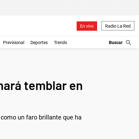
En vivo
Radio La Red
Previsional
Deportes
Trends
hará temblar en
 como un faro brillante que ha