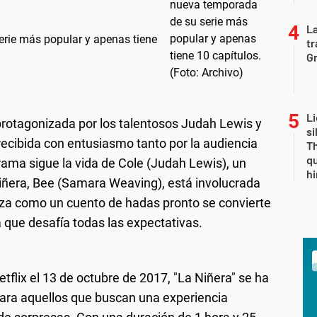
La
erie más popular y apenas tiene
tr
Gr
Li
protagonizada por los talentosos Judah Lewis y
si
ecibida con entusiasmo tanto por la audiencia
Th
qu
trama sigue la vida de Cole (Judah Lewis), un
h
niñera, Bee (Samara Weaving), está involucrada
za como un cuento de hadas pronto se convierte
a que desafía todas las expectativas.
tflix el 13 de octubre de 2017, "La Niñera" se ha
para aquellos que buscan una experiencia