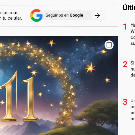
Últ
Ma
Wa
c
su
Si
nu
de
U
co
p
o