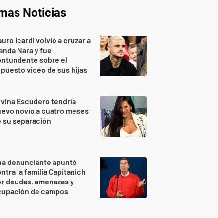
imas Noticias
uro Icardi volvió a cruzar a
nda Nara y fue
ontundente sobre el
puesto video de sus hijas
lvina Escudero tendría
evo novio a cuatro meses
 su separación
na denunciante apuntó
ntra la familia Capitanich
or deudas, amenazas y
cupación de campos