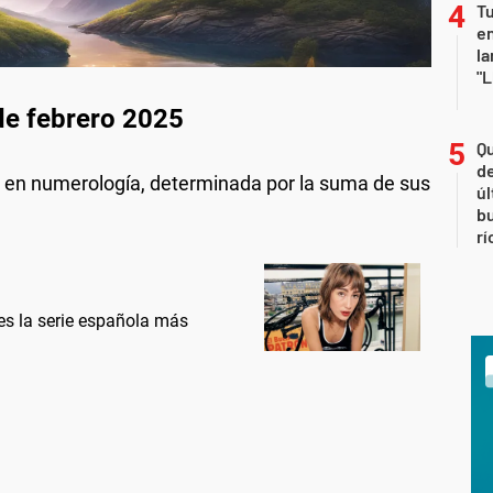
Tu
en
la
"L
de febrero 2025
Qu
de
r en numerología, determinada por la suma de sus
úl
b
rí
 es la serie española más