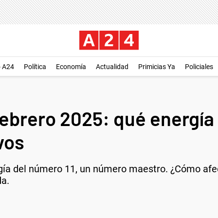
o A24
Política
Economía
Actualidad
Primicias Ya
Policiales
ebrero 2025: qué energía 
vos
gía del número 11, un número maestro. ¿Cómo afect
da.