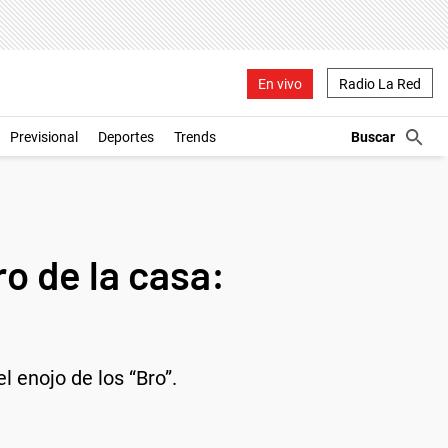
En vivo
Radio La Red
Previsional
Deportes
Trends
o de la casa:
l enojo de los “Bro”.