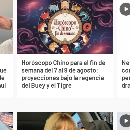
Horóscopo Chino para el fin de
Net
que
semana del 7 al 9 de agosto:
co
de
proyecciones bajo la regencia
per
aul
del Buey y el Tigre
dr