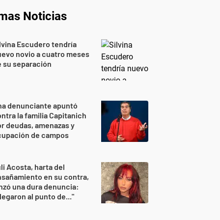
imas Noticias
lvina Escudero tendría
evo novio a cuatro meses
 su separación
na denunciante apuntó
ntra la familia Capitanich
or deudas, amenazas y
cupación de campos
li Acosta, harta del
sañamiento en su contra,
nzó una dura denuncia:
legaron al punto de..."