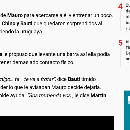
Qu
de
 de
Mauro
para acercarse a él y entrenar un poco.
úl
b
l Chino y Bauti
que quedaron sorprendidos al
rí
ciendo la uruguaya.
El
Ma
L
a
le propuso que levante una barra así ella podía
ar
 tener demasiado contacto físico.
igo… te… te va a frotar”,
dice
Bauti
tímido
eder lo que le avisaban Mauro decide dejarla.
 pide ayuda.
“Sos tremenda vos
”, le dice
Martín