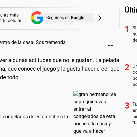
Últ
Si
nu
de
ver algunas actitudes que no le gustan. La pelada
U
a, que conoce el juego y le gusta hacer creer que
co
nde todo.
p
o
Tu
en
la
l congelados de esta noche a la
"L