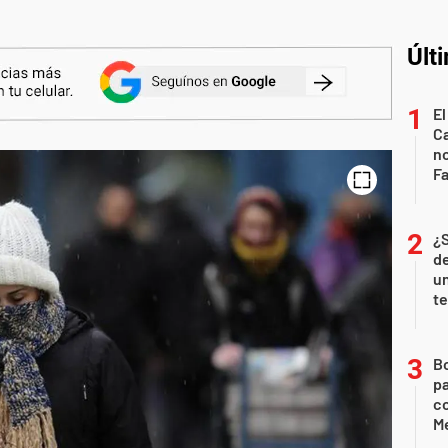
Últ
El
Ca
n
Fa
¿
de
u
te
B
pa
c
Me