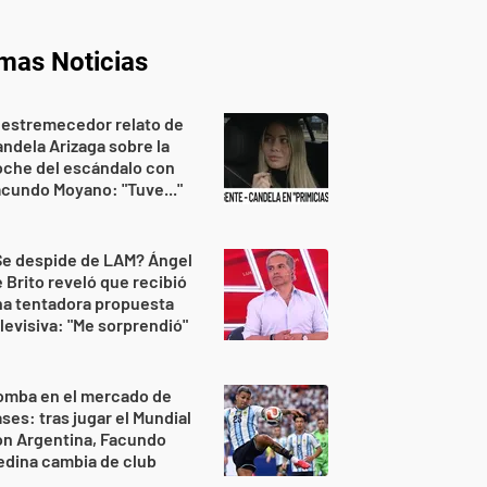
imas Noticias
 estremecedor relato de
ndela Arizaga sobre la
oche del escándalo con
cundo Moyano: "Tuve..."
Se despide de LAM? Ángel
 Brito reveló que recibió
na tentadora propuesta
levisiva: "Me sorprendió"
omba en el mercado de
ses: tras jugar el Mundial
on Argentina, Facundo
dina cambia de club