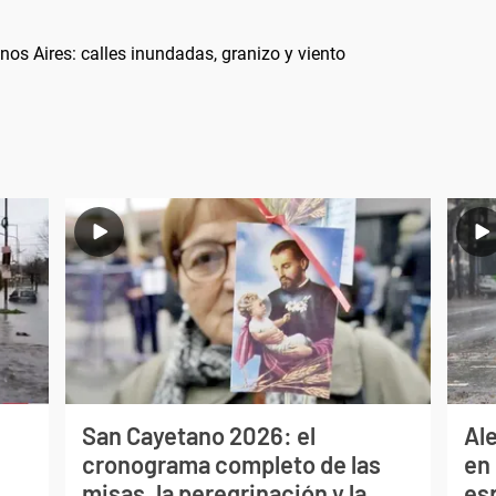
os Aires: calles inundadas, granizo y viento
San Cayetano 2026: el
Al
cronograma completo de las
en 
misas, la peregrinación y la
es