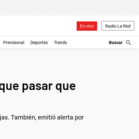
En vivo
Radio La Red
Previsional
Deportes
Trends
e que pasar que
jas. También, emitió alerta por