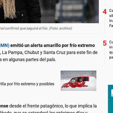
Ca
si
i
F
al confirmó que seguirá el frío. (Foto: archivo)
Cu
(SMN)
emitió un alerta amarillo por frío extremo
in
qu
s, La Pampa, Chubut y Santa Cruz para este fin de
pa
en algunas partes del país.
illa por frío extremo y posibles
rense
desde el frente patagónico, lo que implica la
ábado, que se extenderá los próximos días y