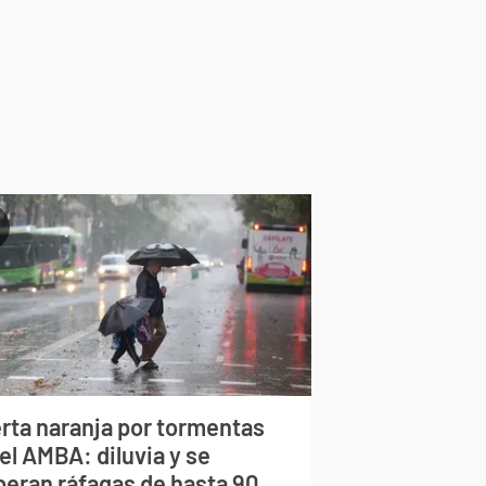
erta naranja por tormentas
el AMBA: diluvia y se
peran ráfagas de hasta 90