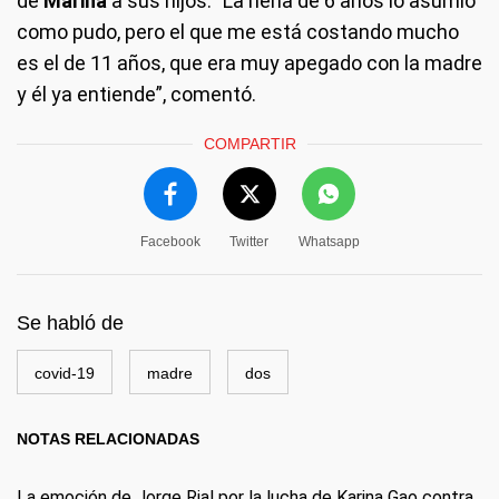
de
Marina
a sus hijos: "La nena de 6 años lo asumió
como pudo, pero el que me está costando mucho
es el de 11 años, que era muy apegado con la madre
y él ya entiende”, comentó.
COMPARTIR
Facebook
Twitter
Whatsapp
Se habló de
covid-19
madre
dos
NOTAS RELACIONADAS
La emoción de Jorge Rial por la lucha de Karina Gao contra