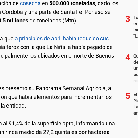
ación de
cosecha
en
500.000 toneladas
, dado los
 Córdoba y una parte de Santa Fe. Por eso se
Tu
3,5 millones
de toneladas (Mtn).
en
la
"L
la que
a principios de abril había reducido sus
ía feroz con la que La Niña le había pegado de
cipalmente los ubicados en el norte de Buenos
Qu
de
úl
b
rí
les presentó su Panorama Semanal Agrícola, a
El
aron que había elementos para incrementar los
Ma
la entidad.
L
ar
 al 91,4% de la superficie apta, informando una
n rinde medio de 27,2 quintales por hectárea