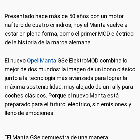
Presentado hace más de 50 años con un motor
naftero de cuatro cilindros, hoy el Manta vuelve a
estar en plena forma, como el primer MOD eléctrico
de la historia de la marca alemana.
El Manta 100% eléctrico es tan deportivo como un auténtico
El interior cuenta con la última tecnología digital de
Opel
. La clásica
Opel
GSe
instrumentación con relojes redondos ha pasado a la historia; en su
y muestra con orgullo sus ambiciones en su nombre: ElektroMOD.
El nuevo
Opel
Manta
GSe ElektroMOD combina lo
lugar, el conductor cuenta ahora con un generoso
MOD es sinónimo de cambio, de sus MODificaciones técnicas y
Opel
Pure Panel,
como en el nuevo Mokka. Las dos pantallas panorámicas integradas,
estilísticas, así como de un estilo de vida MODerno y sostenible. Por
mejor de dos mundos: la imagen de un icono clásico
de 12 y 10 pulgadas, y orientadas al conductor, muestran información
eso, el motor de cuatro cilindros bajo el emblemático capó negro de
junto a la tecnología más avanzada para lograr la
Opel
importante sobre el coche, como el nivel de carga de la batería y la
deja paso a un motor eléctrico de 108 kW/147 CV. La “e” de GSe
máxima sostenibilidad, muy alejado de un rally para
ahora adopta el significado de electrificación. Esto convierte al nuevo
autonomía.
GSe en el Manta A más potente fabricado hasta la fecha en las
coches clásicos. Porque el nuevo Manta está
dependencias de
Opel.
preparado para el futuro: eléctrico, sin emisiones y
lleno de emociones.
“El Manta GSe demuestra de una manera