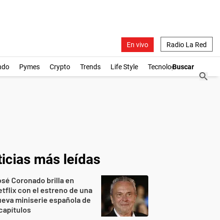
En vivo
Radio La Red
ndo
Pymes
Crypto
Trends
Life Style
Tecnología
icias más leídas
sé Coronado brilla en
tflix con el estreno de una
eva miniserie española de
capítulos