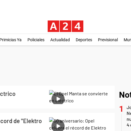
Primicias Ya
Policiales
Actualidad
Deportes
Previsional
Mu
éctrico
Not
Jo
Ne
nu
écord de "Elektro
4 