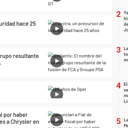
Ya
hi
guridad hace 25
de
Jo
La
to
grupo resultante
m
A
El
se
mu
Li
al por haber
La
es a Chrysler en
Ma