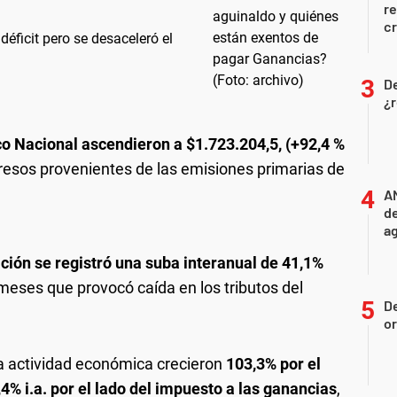
r
cr
éficit pero se desaceleró el
D
¿r
co Nacional ascendieron a $1.723.204,5, (+92,4 %
ngresos provenientes de las emisiones primarias de
A
de
ag
ción se registró una suba interanual de 41,1%
meses que provocó caída en los tributos del
D
or
la actividad económica crecieron
103,3% por el
4% i.a. por el lado del impuesto a las ganancias
,