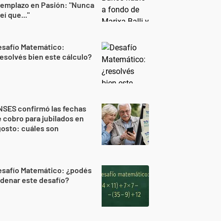
eemplazo en Pasión: "Nunca
eí que..."
esafío Matemático:
esolvés bien este cálculo?
NSES confirmó las fechas
 cobro para jubilados en
osto: cuáles son
esafío Matemático: ¿podés
denar este desafío?