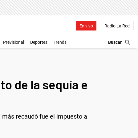
En vivo
Radio La Red
Previsional
Deportes
Trends
to de la sequía e
ue más recaudó fue el impuesto a