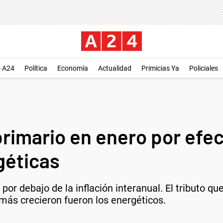
o A24
Política
Economía
Actualidad
Primicias Ya
Policiales
 primario en enero por efec
géticas
or debajo de la inflación interanual. El tributo q
 más crecieron fueron los energéticos.