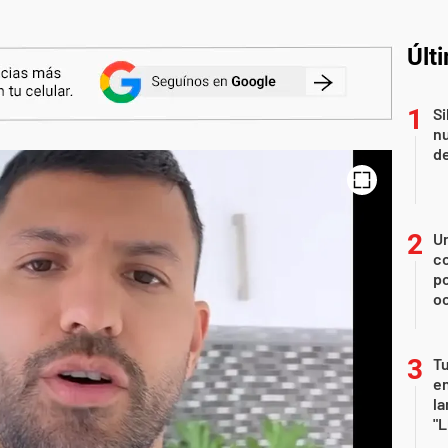
Últ
Si
nu
de
U
co
p
o
Tu
en
la
"L