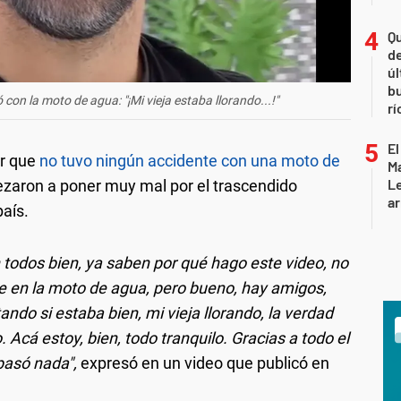
Qu
de
úl
b
con la moto de agua: "¡Mi vieja estaba llorando...!"
rí
El
ar que
no tuvo ningún accidente con una moto de
Ma
L
zaron a poner muy mal por el trascendido
ar
país.
todos bien, ya saben por qué hago este video, no
e en la moto de agua, pero bueno, hay amigos,
ando si estaba bien, mi vieja llorando, la verdad
 Acá estoy, bien, todo tranquilo. Gracias a todo el
pasó nada",
expresó en un video que publicó en