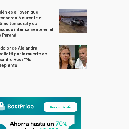
ién es el joven que
sapareció durante el
timo temporal y es
uscado intensamente en el
o Paraná
 dolor de Alejandra
glietti por la muerte de
eandro Rud: "Me
repiento"