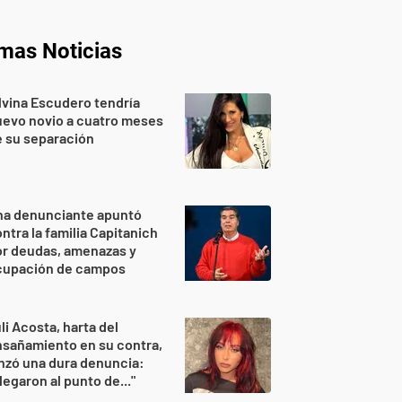
imas Noticias
lvina Escudero tendría
evo novio a cuatro meses
 su separación
na denunciante apuntó
ntra la familia Capitanich
or deudas, amenazas y
cupación de campos
li Acosta, harta del
sañamiento en su contra,
nzó una dura denuncia:
legaron al punto de..."