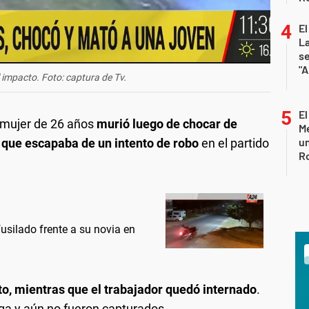
El
La
s
"A
 impacto. Foto: captura de Tv.
El
 mujer de 26 años
murió luego de chocar de
Me
un
y que escapaba de un intento de robo
en el partido
R
fusilado frente a su novia en
cto, mientras que el trabajador quedó internado
.
fuga y aún no fueron capturados.