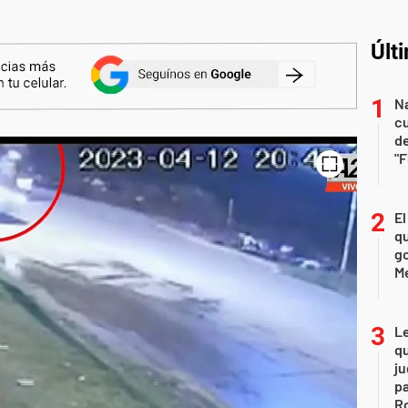
Últ
Na
c
de
"
El
qu
go
M
L
qu
ju
pa
R