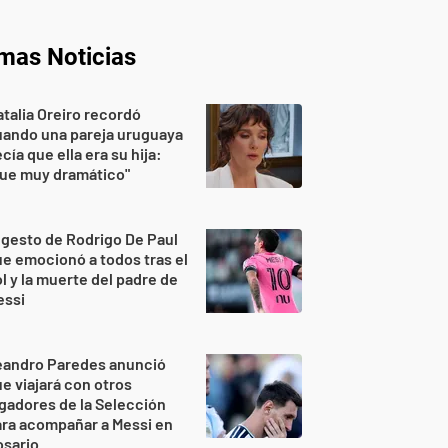
imas Noticias
talia Oreiro recordó
uando una pareja uruguaya
cía que ella era su hija:
Fue muy dramático"
 gesto de Rodrigo De Paul
e emocionó a todos tras el
l y la muerte del padre de
essi
eandro Paredes anunció
e viajará con otros
gadores de la Selección
ra acompañar a Messi en
osario