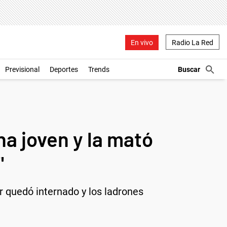
En vivo
Radio La Red
Previsional
Deportes
Trends
a joven y la mató
"
or quedó internado y los ladrones