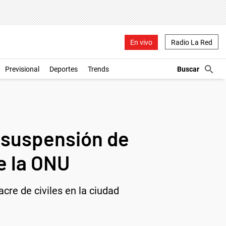
En vivo
Radio La Red
Previsional
Deportes
Trends
a suspensión de
e la ONU
cre de civiles en la ciudad