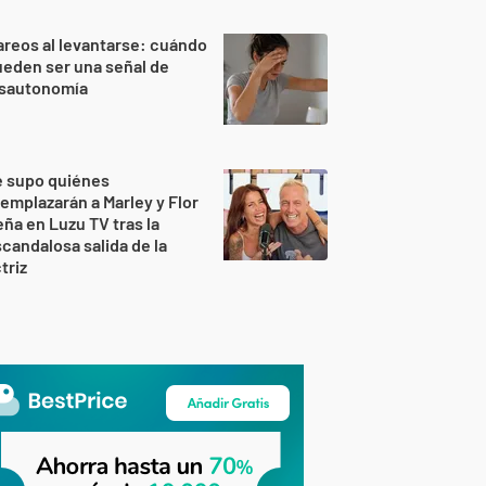
reos al levantarse: cuándo
eden ser una señal de
isautonomía
e supo quiénes
emplazarán a Marley y Flor
ña en Luzu TV tras la
candalosa salida de la
triz