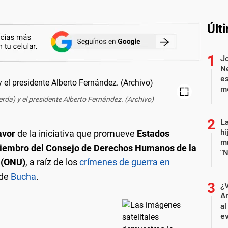
Últ
J
Ne
es
m
ierda) y el presidente Alberto Fernández. (Archivo)
La
hi
avor
de la iniciativa que promueve
Estados
mu
iembro del Consejo de Derechos Humanos de la
"N
 (ONU)
, a raíz de los
crímenes de guerra en
 de
Bucha
.
¿
An
al
ev