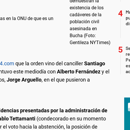
Ma
pu
as en la ONU de que es un
d
S
re
Pe
4.com
que la orden vino del canciller
Santiago
es
ntuvo este mediodía con
Alberto Fernández
y el
ac
os,
Jorge Arguello
, en el que pusieron a
idencias presentadas por la administración de
ablo Tettamanti
(condecorado en su momento
r el voto hacia la abstención, la posición de