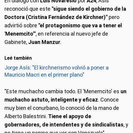
En diálogo con
Luis Novaresio
por
A24
, Asís
reconoció que este
"sigue siendo el gobierno de la
Doctora (Cristina Fernández de Kirchner)"
pero
advirtió sobre
"el protagonismo que va a tener el
'Menemcito'"
, en referencia al nuevo jefe de
Gabinete,
Juan Manzur
.
Leé también
Jorge Asís: "El kirchnerismo volvió a poner a
Mauricio Macri en el primer plano"
"Este muchacho cambia todo. El 'Menemcito' es
un
muchacho astuto, inteligente y eficaz
. Conoce
muy bien el conurbano, lo conoció de la mano de
Alberto Balestrini.
Tiene el apoyo de
gobernadores, de intendentes y de sindicalistas
, y
no tiene un pepino que ver con Venezuela",