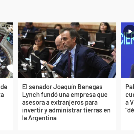
 de
El senador Joaquín Benegas
Pa
ta
Lynch fundó una empresa que
cu
asesora a extranjeros para
a V
invertir y administrar tierras en
"dé
la Argentina