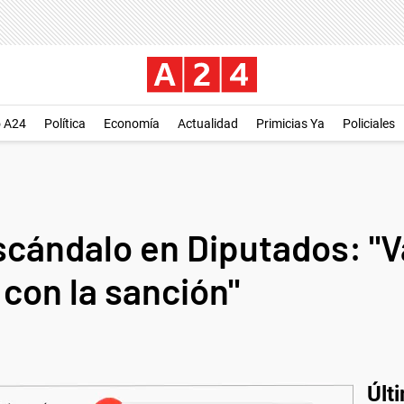
o A24
Política
Economía
Actualidad
Primicias Ya
Policiales
scándalo en Diputados: "
con la sanción"
Últ