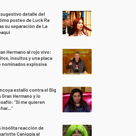
 sugestivo detalle del
timo posteo de Luck Ra
as su separación de La
oaqui
an Hermano al rojo vivo:
itos, insultos y una placa
e nominados explosiva
ncoya estalló contra el Big
 Gran Hermano y lo
safió: "Si me quieren
har..."
 insólita reacción de
arlotte Caniggia al