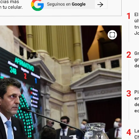
El
úl
tr
J
Gr
gr
d
Pi
en
de
ec
La
Ch