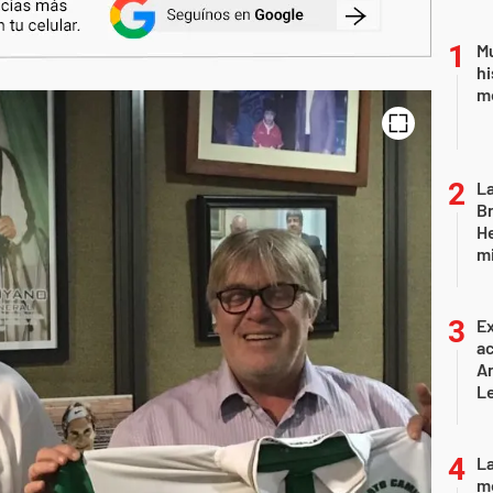
Mu
hi
mo
La
Br
He
mi
Ex
ac
Ar
L
La
mo