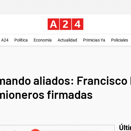
o A24
Política
Economía
Actualidad
Primicias Ya
Policiales
ando aliados: Francisco
mioneros firmadas
Últ