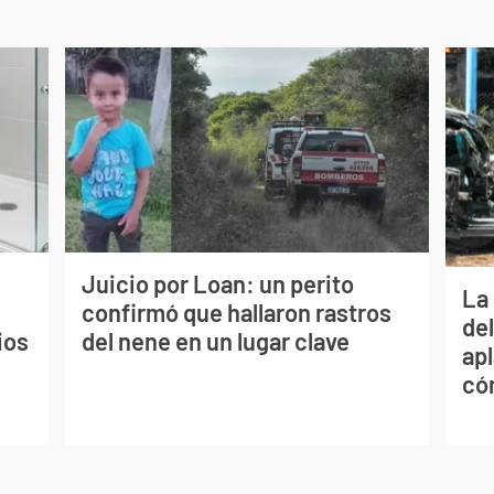
Juicio por Loan: un perito
La 
confirmó que hallaron rastros
de
ios
del nene en un lugar clave
apl
có