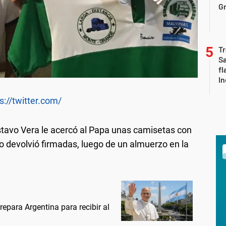
Gr
Tr
S
fl
In
s://twitter.com/
ustavo Vera le acercó al Papa unas camisetas con
 devolvió firmadas, luego de un almuerzo en la
prepara Argentina para recibir al