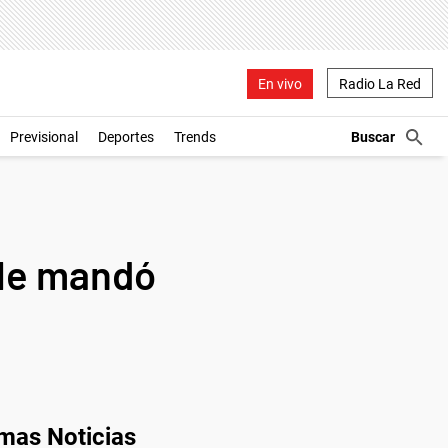
En vivo
Radio La Red
Previsional
Deportes
Trends
 le mandó
imas Noticias