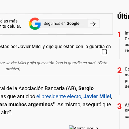
Últ
In
Co
as
r
Javier Milei y dijo que están "con la guardia en alto". (Foto:
Co
archivo)
ma
pr
de
ral de la Asociación Bancaria (AB),
Sergio
das que anticipó
el presidente electo,
Javier Milei
,
para muchos argentinos"
. Asimismo, aseguró que
AN
$
alto".
sa