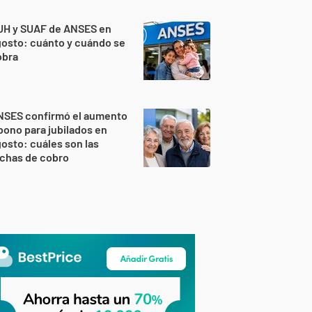
UH y SUAF de ANSES en
osto: cuánto y cuándo se
obra
NSES confirmó el aumento
bono para jubilados en
osto: cuáles son las
echas de cobro