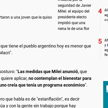
A
ag
artaron a una joven que le quiso
c
A
y 
a que tiene el pueblo argentino hoy es menor que
ag
Macri".
f
sostuvo: "
Las medidas que Milei anunció,
que
quiere aplicar,
no contemplan el bienestar para
uno creía que tenía un programa económico
".
ro que habla es de "estanflación", es decir
núa y con la gente sin trabajo porque hay