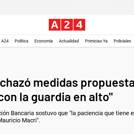
o A24
Política
Economía
Actualidad
Primicias Ya
Policiales
echazó medidas propuestas
con la guardia en alto"
ación Bancaria sostuvo que "la paciencia que tiene 
Mauricio Macri".