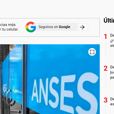
Últ
D
¿r
si
De
ju
p
De
es