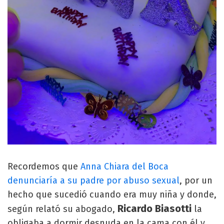
Recordemos que
Anna Chiara del Boca
denunciaría a su padre por abuso sexual
, por un
hecho que sucedió cuando era muy niña y donde,
Ricardo Biasotti
según relató su abogado,
la
obligaba a dormir desnuda en la cama con él y