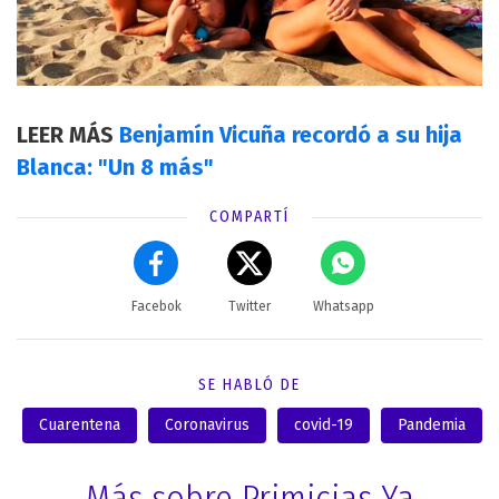
LEER MÁS
Benjamín Vicuña recordó a su hija
Blanca: "Un 8 más"
COMPARTÍ
Facebok
Twitter
Whatsapp
SE HABLÓ DE
Cuarentena
Coronavirus
covid-19
Pandemia
Más sobre Primicias Ya