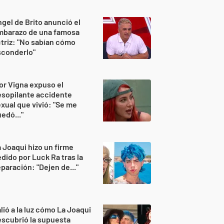
gel de Brito anunció el
mbarazo de una famosa
triz: "No sabían cómo
sconderlo"
or Vigna expuso el
sopilante accidente
xual que vivió: "Se me
edó..."
 Joaqui hizo un firme
dido por Luck Ra tras la
paración: "Dejen de..."
lió a la luz cómo La Joaqui
scubrió la supuesta