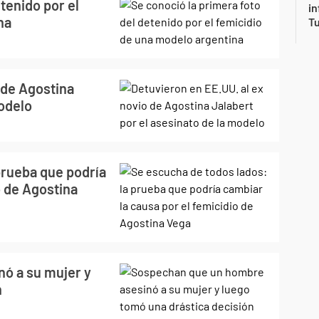
tenido por el
in
na
Tu
 de Agostina
modelo
prueba que podría
o de Agostina
ó a su mujer y
n