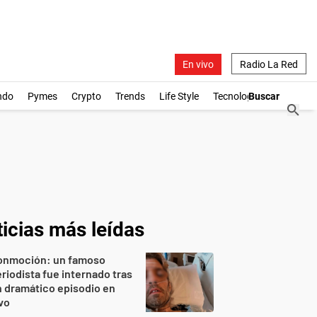
En vivo
Radio La Red
ndo
Pymes
Crypto
Trends
Life Style
Tecnología
icias más leídas
onmoción: un famoso
riodista fue internado tras
 dramático episodio en
vo