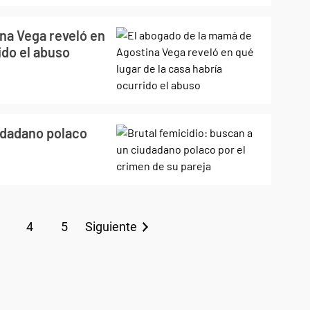
na Vega reveló en
ido el abuso
iudadano polaco
4
5
Siguiente