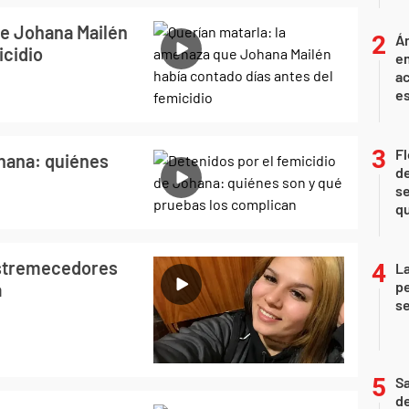
ue Johana Mailén
Án
icidio
e
ac
e
Fl
ohana: quiénes
de
se
qu
 estremecedores
La
pe
a
se
Sa
de