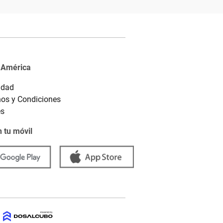
 América
idad
os y Condiciones
es
 tu móvil