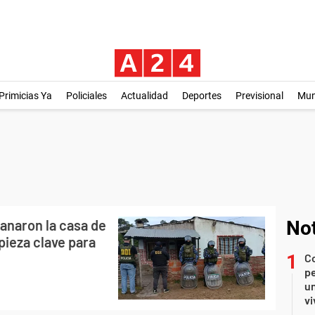
Primicias Ya
Policiales
Actualidad
Deportes
Previsional
Mu
lanaron la casa de
Not
pieza clave para
C
pe
un
vi