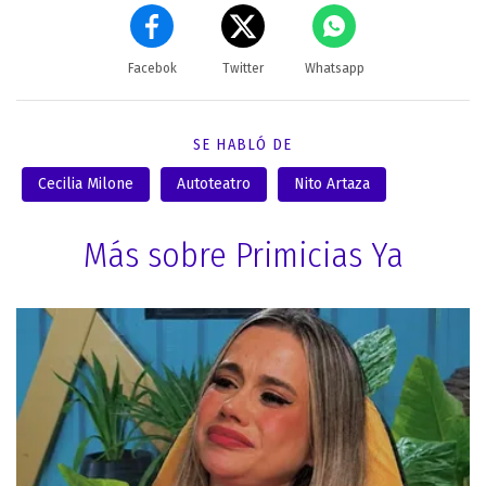
Facebok
Twitter
Whatsapp
SE HABLÓ DE
Cecilia Milone
Autoteatro
Nito Artaza
Más sobre Primicias Ya