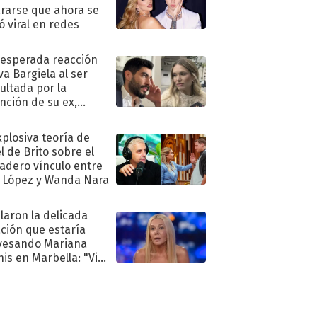
rarse que ahora se
ió viral en redes
nesperada reacción
va Bargiela al ser
ultada por la
nción de su ex,
undo Moyano
xplosiva teoría de
l de Brito sobre el
adero vínculo entre
 López y Wanda Nara
laron la delicada
ación que estaría
vesando Mariana
is en Marbella: "Vive
"