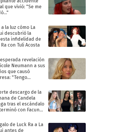
pilante accidente
al que vivió: "Se me
ó..."
ó a la luz cómo La
ui descubrió la
esta infidelidad de
 Ra con Tuli Acosta
nesperada revelación
icole Neumann a sus
ños que causó
resa: "Tengo
as y..."
uerte descargo de la
ana de Candela
aga tras el escándalo
terminó con Facundo
no detenido
egalo de Luck Ra a La
ui antes de