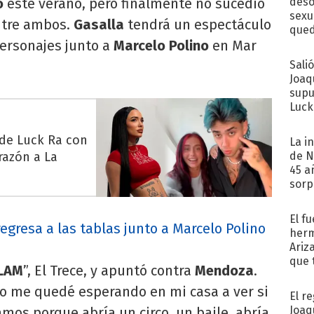
o
este verano, pero finalmente no sucedió
deso
sexu
ntre ambos.
Gasalla
tendrá un espectáculo
qued
personajes junto a
Marcelo Polino
en Mar
Sali
Joaq
supu
Luck
 de Luck Ra con
La i
razón a La
de N
45 a
sorp
náuse
El f
egresa a las tablas junto a Marcelo Polino
herm
Ariz
que 
LAM
”, El Trece, y apuntó contra
Mendoza
.
Moya
o me quedé esperando en mi casa a ver si
El r
Joaq
os porque abría un circo, un baile, abría