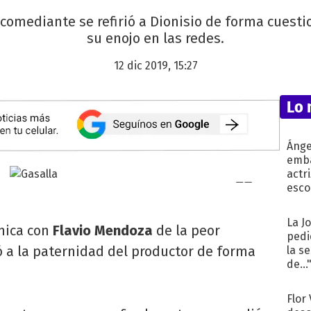
comediante se refirió a Dionisio de forma cuesti
su enojo en las redes.
12 dic 2019, 15:27
Lo 
Ánge
emba
actr
esco
La J
émica con
Flavio Mendoza
de la peor
pedi
ó a la paternidad del productor de forma
la s
de...
Flor