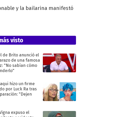
onable y la bailarina manifestó
más visto
l de Brito anunció el
razo de una famosa
iz: "No sabían cómo
nderlo"
oaqui hizo un firme
do por Luck Ra tras
eparación: "Dejen
"
 Vigna expuso el