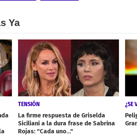
as Ya
TENSIÓN
¿SE 
nda
La firme respuesta de Griselda
Peli
Siciliani a la dura frase de Sabrina
Gra
la
Rojas: "Cada uno..."