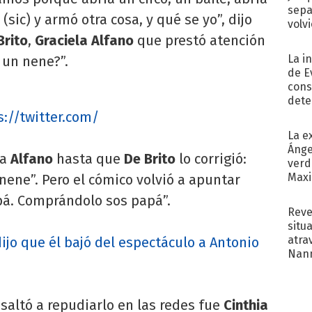
sepa
sic) y armó otra cosa, y qué se yo”, dijo
volv
Brito
,
Graciela Alfano
que prestó atención
La i
 un nene?”.
de E
cons
dete
Fac
s://twitter.com/
La e
Ánge
 a
Alfano
hasta que
De Brito
lo corrigió:
verd
Maxi
nene”. Pero el cómico volvió a apuntar
apá. Comprándolo sos papá”.
Reve
situ
atra
ijo que él bajó del espectáculo a Antonio
Nann
de...
 saltó a repudiarlo en las redes fue
Cinthia