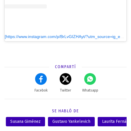
[https://www.instagram.com/p/BrLvGIZHAyt/?utm_source=ig_embed&utm_medium=loading]Una publicación compartida de Laurita Fernández (@holasoylaurita)
COMPARTÍ
Facebok
Twitter
Whatsapp
SE HABLÓ DE
Susana Giménez
Gustavo Yankelevich
Laurita Fernán