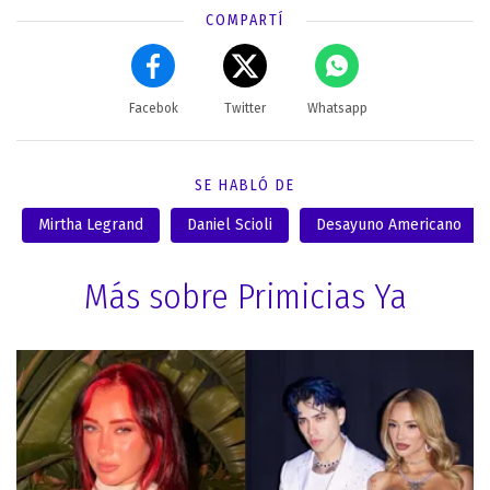
COMPARTÍ
Facebok
Twitter
Whatsapp
SE HABLÓ DE
Mirtha Legrand
Daniel Scioli
Desayuno Americano
Más sobre Primicias Ya