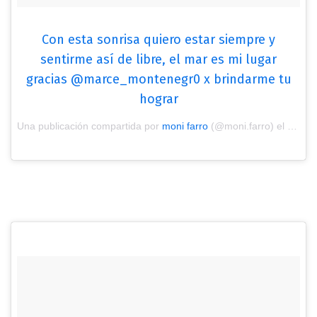
Con esta sonrisa quiero estar siempre y
sentirme así de libre, el mar es mi lugar
gracias @marce_montenegr0 x brindarme tu
hograr
Una publicación compartida por
moni farro
(@moni.farro) el
Ene 27