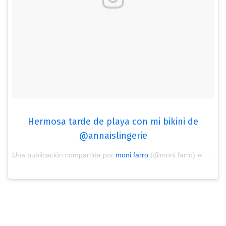
Hermosa tarde de playa con mi bikini de
@annaislingerie
Una publicación compartida por
moni farro
(@moni.farro) el
Ene 28