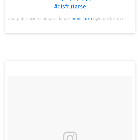
#disfrutarse
Una publicación compartida por
moni farro
(@moni.farro) el
Ene 29