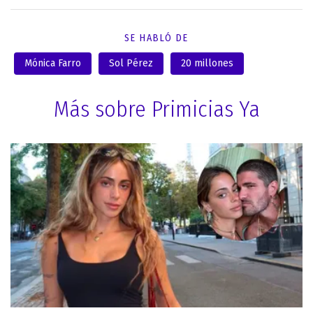
SE HABLÓ DE
Mónica Farro
Sol Pérez
20 millones
Más sobre Primicias Ya