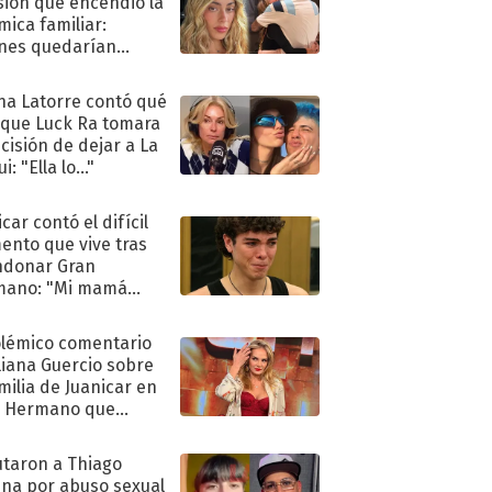
sión que encendió la
mica familiar:
nes quedarían
ra de su boda
na Latorre contó qué
 que Luck Ra tomara
ecisión de dejar a La
i: "Ella lo..."
car contó el difícil
nto que vive tras
ndonar Gran
mano: "Mi mamá
ió..."
olémico comentario
liana Guercio sobre
amilia de Juanicar en
n Hermano que
tó la furia en redes
taron a Thiago
na por abuso sexual