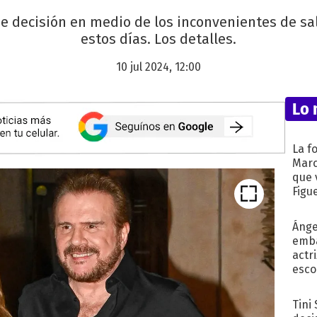
e decisión en medio de los inconvenientes de sal
estos días. Los detalles.
10 jul 2024, 12:00
Lo 
La f
Marc
que 
Figu
Ánge
emba
actr
esco
Tini