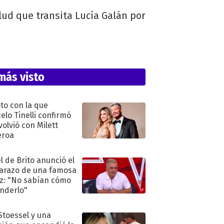
ud que transita Lucía Galán por
más visto
oto con la que
elo Tinelli confirmó
volvió con Milett
eroa
l de Brito anunció el
razo de una famosa
iz: "No sabían cómo
nderlo"
 Stoessel y una