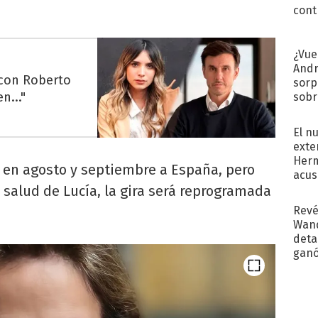
cont
¿Vue
Andr
 con Roberto
sorp
n..."
sobr
regr
El n
exte
Herm
 en agosto y septiembre a España, pero
acus
Pinc
 salud de Lucía, la gira será reprogramada
"Tra
Revé
Wand
detal
ganó
próx