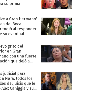
ra su prima
lve a Gran Hermano?
ea del Boca
rendió al responder
e su eventual
eso al reality
uevo grito del
rior en Gran
ano con una fuerte
ación que dejó a
oya en shock:
idora"
s judicial para
a Nara: todos los
les del juicio que le
 Alex Caniggia y sus
imos pasos