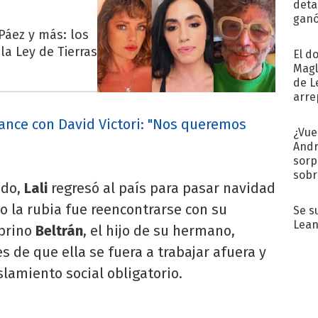
detal
ganó
próx
 Páez y más: los
a Ley de Tierras
El d
Magl
de L
arre
mance con David Victori: "Nos queremos
¿Vue
Andr
sorp
sobr
ado,
Lali
regresó al país para pasar navidad
regr
o la rubia fue reencontrarse con su
Se s
Lean
obrino
Beltrán
, el hijo de su hermano,
 de que ella se fuera a trabajar afuera y
slamiento social obligatorio.