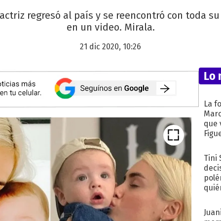
ctriz regresó al país y se reencontró con toda su
en un video. Mirala.
21 dic 2020, 10:26
Lo 
La f
Marc
que 
Figu
Tini
deci
polé
quié
afue
Juani