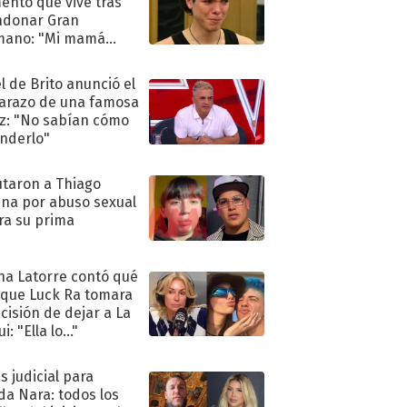
nto que vive tras
ndonar Gran
mano: "Mi mamá
ió..."
l de Brito anunció el
razo de una famosa
iz: "No sabían cómo
nderlo"
taron a Thiago
na por abuso sexual
ra su prima
na Latorre contó qué
 que Luck Ra tomara
ecisión de dejar a La
i: "Ella lo..."
s judicial para
a Nara: todos los