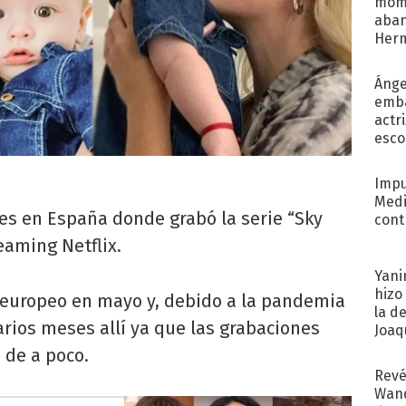
mome
aba
Her
recib
Ánge
emba
actr
esco
Impu
Medi
s en España donde grabó la serie “Sky
cont
eaming Netflix.
Yani
hizo
ís europeo en mayo y, debido a la pandemia
la d
rios meses allí ya que las grabaciones
Joaqu
 de a poco.
Revé
Wand