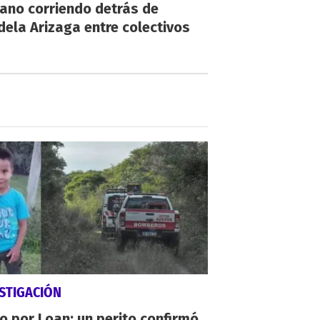
ano corriendo detrás de
ela Arizaga entre colectivos
STIGACIÓN
io por Loan: un perito confirmó