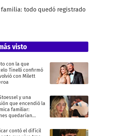
 familia: todo quedó registrado
más visto
oto con la que
elo Tinelli confirmó
volvió con Milett
eroa
 Stoessel y una
sión que encendió la
mica familiar:
nes quedarían
ra de su boda
car contó el difícil