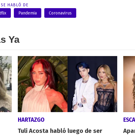
SE HABLÓ DE
flix
Pandemia
Coronavirus
as Ya
HARTAZGO
ESC
Tuli Acosta habló luego de ser
Apa