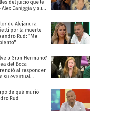
les del juicio que le
 Alex Caniggia y sus
imos pasos
olor de Alejandra
ietti por la muerte
eandro Rud: "Me
piento"
lve a Gran Hermano?
ea del Boca
rendió al responder
e su eventual
eso al reality
upo de qué murió
dro Rud