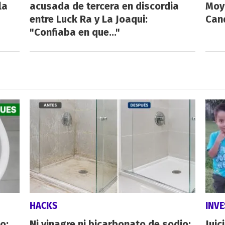
la
acusada de tercera en discordia
Moy
entre Luck Ra y La Joaqui:
Cand
"Confiaba en que..."
HACKS
INVE
o:
Ni vinagre ni bicarbonato de sodio:
Juic